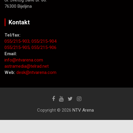
Ul. Svetog Save br. 86.
76300 Bijeljina
Kontakt
Tel/fax:
055/215-903;
055/215-904
055/215-905;
055/215-906
Email:
info@ntvarena.com
astramedia@telrad.net
Web:
desk@ntvarena.com
Copyright © 2026
NTV Arena