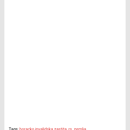
Tags:
boracko invalidska zastita
,
rs
,
zemlja