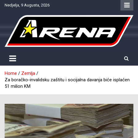
Skip
Nedjelja, 9 Augusta, 2026
to
content
Provjereno. Tačno. Objektivno.
NTV Arena
Home
Zemlja
Za boračko-invalidsku zaštitu i socijalna davanja biće isplaćen
51 milion KM