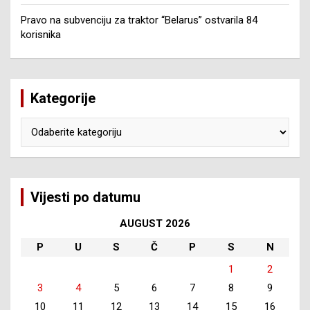
Pravo na subvenciju za traktor “Belarus” ostvarila 84
korisnika
Kategorije
Kategorije
Vijesti po datumu
AUGUST 2026
P
U
S
Č
P
S
N
1
2
3
4
5
6
7
8
9
10
11
12
13
14
15
16