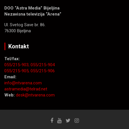
DOO “Astra Media” Bijeljina
Nezavisna televizija “Arena”
Ul. Svetog Save br. 86.
76300 Bijeljina
Kontakt
Tel/fax:
055/215-903;
055/215-904
055/215-905;
055/215-906
Email:
info@ntvarena.com
astramedia@telrad.net
Web:
desk@ntvarena.com