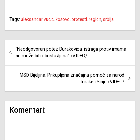
Tags:
aleksandar vucic
,
kosovo
,
protesti
,
region
,
srbija
Navigacija
“Neodgovoran potez Durakovića, istraga protiv imama
članaka
ne može biti obustavljena” /VIDEO/
MSD Bijeljina: Prikupljena značajna pomoć za narod
Turske i Sirije /VIDEO/
Komentari: