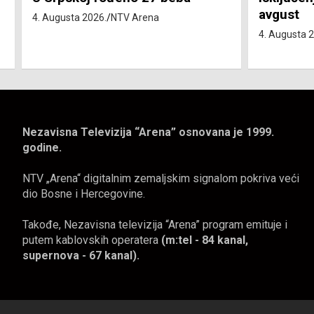
avgust
4. avgust
4. Augusta 2026.
NTV Arena
4. Augusta 
Nezavisna Televizija “Arena” osnovana je 1999.
godine.
NTV „Arena“ digitalnim zemaljskim signalom pokriva veći
dio Bosne i Hercegovine.
Takođe, Nezavisna televizija “Arena” program emituje i
putem kablovskih operatera
(m:tel - 84 kanal,
supernova - 67 kanal).