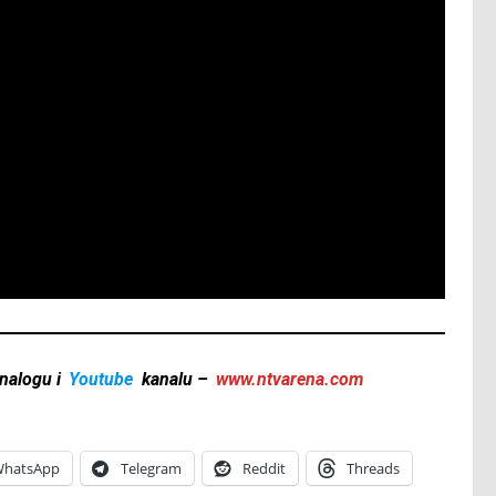
nalogu i
Youtube
kanalu –
www.ntvarena.com
hatsApp
Telegram
Reddit
Threads