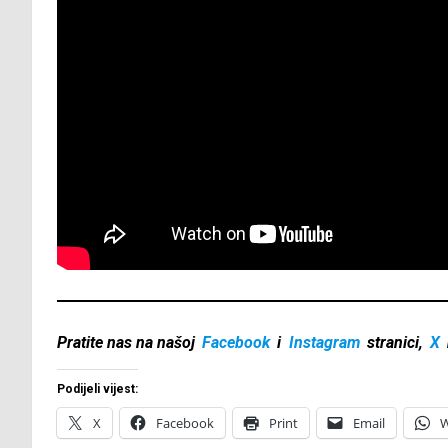
Pratite nas na našoj
Facebook
i
Instagram
stranici,
X
Podijeli vijest:
X
Facebook
Print
Email
W