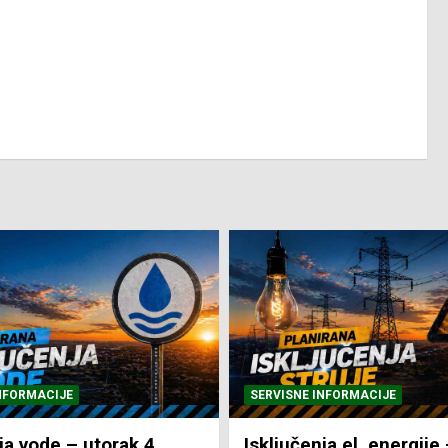
NFORMACIJE
SVE VIJESTI
VRIJEME
ja el. energije – utorak
Pretežno sunčano i vru