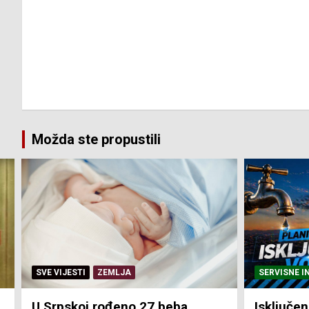
Možda ste propustili
SERVISNE INFORMACIJE
SERVISNE I
Isključenja vode – utorak 4.
Isključen