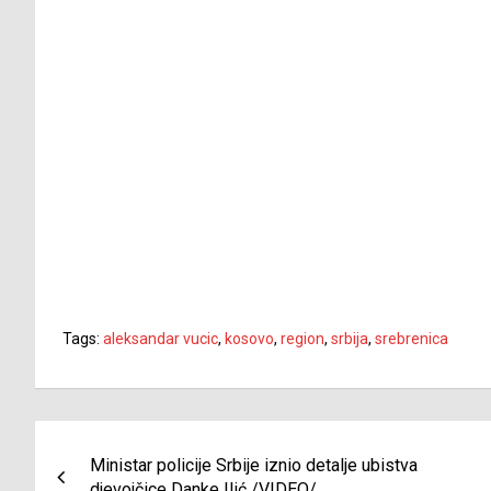
Tags:
aleksandar vucic
,
kosovo
,
region
,
srbija
,
srebrenica
Navigacija
Ministar policije Srbije iznio detalje ubistva
članaka
djevojčice Danke Ilić /VIDEO/