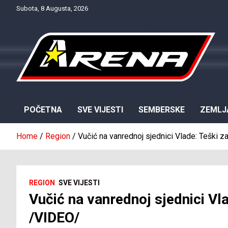
Skip
Subota, 8 Augusta, 2026
to
content
Provjereno. Tačno. Objektivno.
NTV Arena
POČETNA
SVE VIJESTI
SEMBERSKE
ZEMLJ
Home
Region
Vučić na vanrednoj sjednici Vlade: Teški 
REGION
SVE VIJESTI
Vučić na vanrednoj sjednici Vl
/VIDEO/