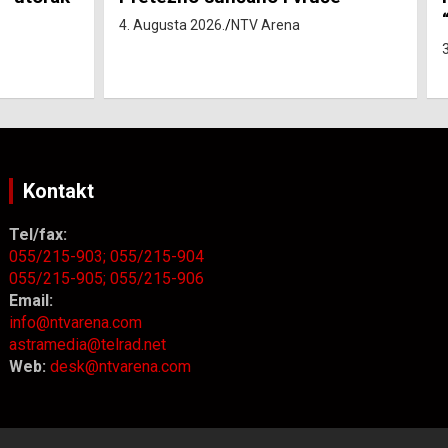
“Belarus” ostvarila 84 korisnika
3. Augusta 2026.
NTV Arena
Kontakt
Tel/fax:
055/215-903;
055/215-904
055/215-905;
055/215-906
Email:
info@ntvarena.com
astramedia@telrad.net
Web:
desk@ntvarena.com