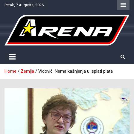
Skip
Petak, 7 Augusta, 2026
to
content
Provjereno. Tačno. Objektivno.
NTV Arena
Home
Zemlja
Vidović: Nema kašnjenja u isplati plata