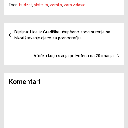
Tags:
budzet
,
plate
,
rs
,
zemlja
,
zora vidovic
Navigacija
Bijeljina: Lice iz Gradiške uhapšeno zbog sumnje na
članaka
iskorištavanje djece za pornografiju
Afrička kuga svinja potvrđena na 20 imanja
Komentari: