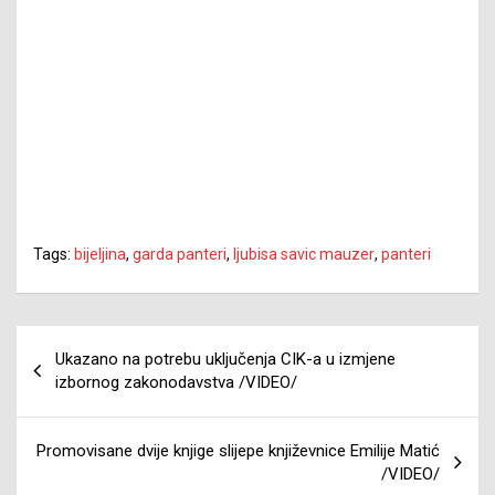
Tags:
bijeljina
,
garda panteri
,
ljubisa savic mauzer
,
panteri
Navigacija
Ukazano na potrebu uključenja CIK-a u izmjene
članaka
izbornog zakonodavstva /VIDEO/
Promovisane dvije knjige slijepe književnice Emilije Matić
/VIDEO/