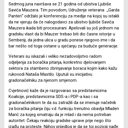
Sedmog juna navršava se 21 godina od ubistva Ljubiše
Savića Mauzera. Tim povodom, Udruženje veterana ,,Garda
Panteri“ održalo je konferenciju za medije na kojoj su istakli
da ne vjeruju da će nalogodavci za ubistvo ljubiše Savića
Mauzera ikada biti procesuirani. Apelovali su još jednom na
gradsku vlast da bi Mauzer trebao biti dio časne istorije u
Semberiji, da jedna ulica u gradu ponese njegovo ime i da
bar nešto od toga ostane u sjećanju za buduće generacije.
Veterani su iskazali i veliko nezadovoljstvo radom
odjeljenja za boračka pitanja, konkretno djelovanjem
sektora za stambeno zbrinjavanje boraca kojim kako kažu
rukovodi Nataša Mastilo. Uputuli su inicijativu
gradonačelniku za njenom smjenom.
Cvjetinović kaže da je razgovarao sa predstavnicima
Koalicije, predstavnicima SDS-a i PDP-a kao i sa
gradonačelnikom te da su zatražili da se imenuje načelnik
za boračka pitanja čiju v.d. funkciju trenutno obavlja Mladen
Marić za kojeg smatraju da je mlad i da nema potreban
autoritet. Čekaju reakciju gradske uprave prije nego što
izađu na proteste. Njihov prijedlog je da se toj poziciji nađe