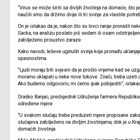
“Virus se može širiti sa divljih životinja na domaće, što j
naučili smo da držimo dvije ili tri svinje za vlastite potr
On je istakao da je, nakon što su lovci ranije pronašli nek
Gacka, na analizu poslato još sedam ili osam odstrijeljenih
zabilježeno prisustvo zaraze.
Kako navodi, leševe uginulih svinja koje pronađu uklanjaj
opasnostima.
“Ljudi moraju biti svjesni da je prošlo vrijeme kad se uzg
moramo uklapati u neke nove tokove. Znači, treba uzeti 
Ako budemo odgovorni, mi ćemo ipak pobijediti”, istaka
Draško Banjac, predsjednik Udruženja farmera Republike 
određene mjere.
“U svakom slučaju treba preduzeti mjere propisane zakon
slučajeva zabilježeno na divljim životinjama, dok je u Kra
domaćih životinja.