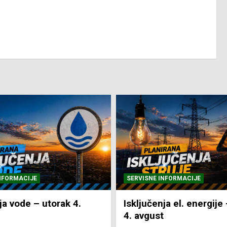
NFORMACIJE
SVE VIJESTI
VRIJEME
ja el. energije – utorak
Pretežno sunčano i vru
4. Augusta 2026.
NTV Arena