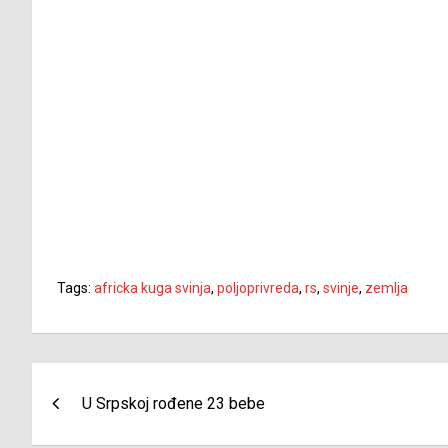
Tags:
africka kuga svinja
,
poljoprivreda
,
rs
,
svinje
,
zemlja
Navigacija
U Srpskoj rođene 23 bebe
članaka