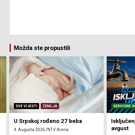
Možda ste propustili
SERVISNE INFORMACIJE
SERVISNE I
Isključenja vode – utorak 4.
Isključen
avgust
4. avgust