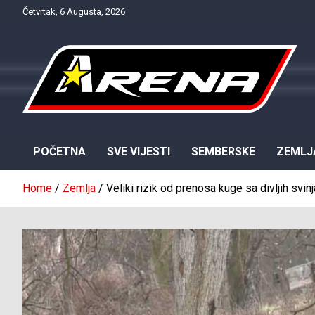
Skip
Četvrtak, 6 Augusta, 2026
to
content
Provjereno. Tačno. Objektivno.
NTV Arena
POČETNA
SVE VIJESTI
SEMBERSKE
ZEMLJ
Home
Zemlja
Veliki rizik od prenosa kuge sa divljih svi