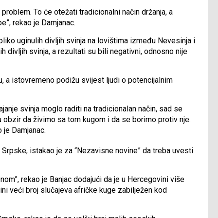
e problem. To će otežati tradicionalni način držanja, a
ebe”, rekao je Damjanac.
oliko uginulih divljih svinja na lovištima između Nevesinja i
 divljih svinja, a rezultati su bili negativni, odnosno nije
u, a istovremeno podižu svijest ljudi o potencijalnim
ajanje svinja moglo raditi na tradicionalan način, sad se
u obzir da živimo sa tom kugom i da se borimo protiv nje.
o je Damjanac.
Srpske, istakao je za “Nezavisne novine” da treba uvesti
om”, rekao je Banjac dodajući da je u Hercegovini više
jini veći broj slučajeva afričke kuge zabilježen kod