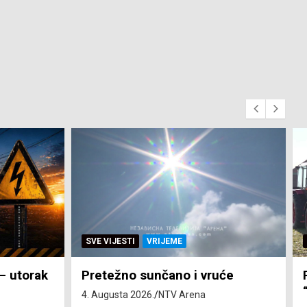
SVE VIJESTI
ZEMLJA
će
Pravo na subvenciju za traktor
“Belarus” ostvarila 84 korisnika