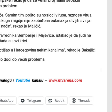
rpske, rekao je da se veliki broj malih seoskih
ja problem.
eće. Samim tim, pošto su nosioci virusa, raznose virus.
uga i nigdje nije zaobiđena eutanazija divljih svinja.
 način”, rekao je Maljčić.
ivrednika Semberije i Majevice, istakao je da ljudi ne
ada su svi krivi.
 otišao u Hercegovinu nekim kanalima”, rekao je Bakajlić.
alo doći do većih problema.
nalogu i
Youtube
kanalu –
www.ntvarena.com
hatsApp
Telegram
Reddit
Threads