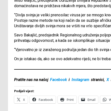
Mišo Maljčić, predsjednik Udruženja svinjara Republike S
domaćinstava ne pridržava nikakvih mjera, što predstavl
“Divlja svinja je veliki prenosilac virusa jer se mnogo kr
Postoje razne metode na koji način da se suzbije afrička k
Uništavanje divljih svinja mora se vršiti na vrlo specifičan
Savo Bakajlić, predsjednik Regionalnog udruženja poljopr
prihvataju odgovornost, a kada se iskomplikuje situacija t
“Vjerovatno je iz zaraženog područja jedan dio tih svinja
On je istakao da, ako se ovo adekvatno riješi, ne bi treb
Pratite nas na našoj
Facebook
i
Instagram
stranici,
X
Podijeli vijest:
X
Facebook
Print
Email
W