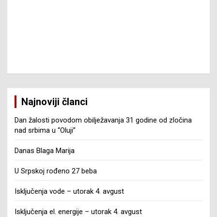
Najnoviji članci
Dan žalosti povodom obilježavanja 31 godine od zločina
nad srbima u “Oluji”
Danas Blaga Marija
U Srpskoj rođeno 27 beba
Isključenja vode – utorak 4. avgust
Isključenja el. energije – utorak 4. avgust