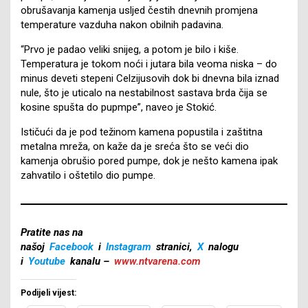
obrušavanja kamenja usljed čestih dnevnih promjena
temperature vazduha nakon obilnih padavina.
“Prvo je padao veliki snijeg, a potom je bilo i kiše.
Temperatura je tokom noći i jutara bila veoma niska – do
minus deveti stepeni Celzijusovih dok bi dnevna bila iznad
nule, što je uticalo na nestabilnost sastava brda čija se
kosine spušta do pupmpe”, naveo je Stokić.
Ističući da je pod težinom kamena popustila i zaštitna
metalna mreža, on kaže da je sreća što se veći dio
kamenja obrušio pored pumpe, dok je nešto kamena ipak
zahvatilo i oštetilo dio pumpe.
Pratite nas na
našoj
Facebook
i
Instagram
stranici,
X
nalogu
i
Youtube
kanalu –
www.ntvarena.com
Podijeli vijest: