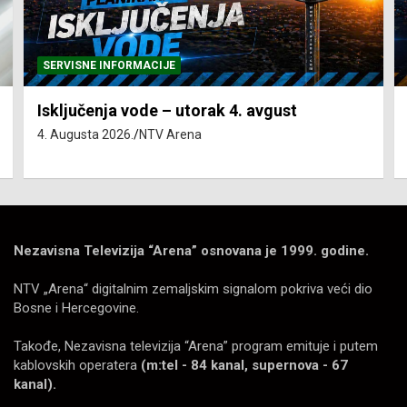
SERVISNE INFORMACIJE
Isključenja vode – utorak 4. avgust
4. Augusta 2026.
NTV Arena
Nezavisna Televizija “Arena” osnovana je 1999. godine.
NTV „Arena“ digitalnim zemaljskim signalom pokriva veći dio
Bosne i Hercegovine.
Takođe, Nezavisna televizija “Arena” program emituje i putem
kablovskih operatera
(m:tel - 84 kanal, supernova - 67
kanal).