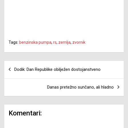
Tags:
benzinska pumpa
,
rs
,
zemlja
,
zvornik
Navigacija
Dodik: Dan Republike obilježen dostojanstveno
članaka
Danas pretežno sunčano, ali hladno
Komentari: