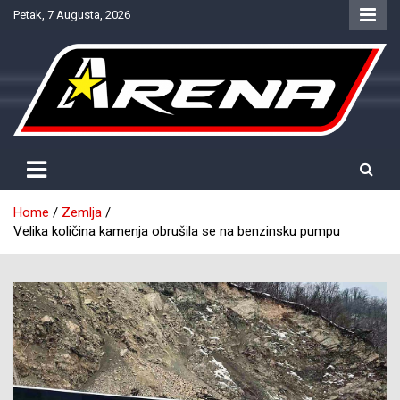
Skip
Petak, 7 Augusta, 2026
to
content
Provjereno. Tačno. Objektivno.
NTV Arena
Home
Zemlja
Velika količina kamenja obrušila se na benzinsku pumpu