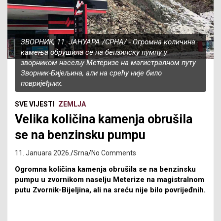
ЗВОРНИК, 11. ЈАНУАРА /СРНА/ - Огромна количина
камења обрушила се на бензинску пумпу у
зворником насељу Метеризе на магистралном путу
Зворник-Бијељина, али на срећу није било
повријеђних.
SVE VIJESTI
ZEMLJA
Velika količina kamenja obrušila
se na benzinsku pumpu
11. Januara 2026.
Srna
No Comments
Ogromna količina kamenja obrušila se na benzinsku
pumpu u zvornikom naselju Meterize na magistralnom
putu Zvornik-Bijeljina, ali na sreću nije bilo povrijeđnih.