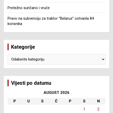
Pretežno sunčano i vruće
Pravo na subvenciju za traktor “Belarus” ostvarila 84
korisnika
Kategorije
Kategorije
Vijesti po datumu
AUGUST 2026
P
U
S
Č
P
S
N
1
2