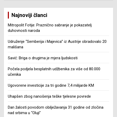
Najnoviji članci
Mitropolit Fotije: Praznično sabranje je pokazatelj
duhovnosti naroda
Udruženje “Semberija i Majevica” iz Austrije obradovalo 20
mališana
Savić: Briga o drugima je mjera ljudskosti
Počela podjela besplatnih udžbenika za više od 80.000
učenika
Ugovorene investicije za tri godine 7,4 milijarde KM
Uhapšen zbog nanošenja teške tjelesne povrede
Dan žalosti povodom obilježavanja 31 godine od zločina
nad srbima u “Oluji”