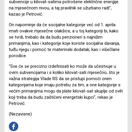
subvencije u kilovat-satima potrošene električne energije
na mjesečnom nivou, a taj pravilnik se užurbano radi”,
kazao je Petrović.
On napominje da će socijalne kategorije već od 1. aprila
imati ovakve mjesečne olakšice, a u toj kategoriji bi, kako
se tvrdi, trebalo da da budu penzioneri s najnižim
primanjima, kao i kategorije koje koriste socijalna davanja,
tuđu njegu i pomoć te materinski dodatak, kao i višečlane
porodice.
“Sve će se precizno izdefinisati ko može da učestvuje u
ovim subvencijama i s koliko kilovat-sati mjesečno, što je
važna strategija Vlade RS da se pristupi pomoći onim
kategorijama koje imaju potrebu za tim, a one kategorije s
većim primanjima mogu da plate kilovat-sat skuplje od ovih
koji treba da budu zaštićeni energetski kupci”, rekao je
Petrović.
(Nezavisne)