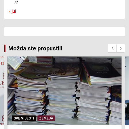
31
« jul
Možda ste propustili
SVE VIJESTI
ZEMLJA