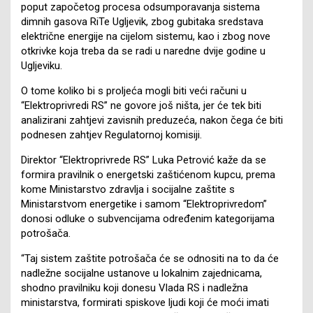
poput započetog procesa odsumporavanja sistema
dimnih gasova RiTe Ugljevik, zbog gubitaka sredstava
električne energije na cijelom sistemu, kao i zbog nove
otkrivke koja treba da se radi u naredne dvije godine u
Ugljeviku.
O tome koliko bi s proljeća mogli biti veći računi u
“Elektroprivredi RS” ne govore još ništa, jer će tek biti
analizirani zahtjevi zavisnih preduzeća, nakon čega će biti
podnesen zahtjev Regulatornoj komisiji.
Direktor “Elektroprivrede RS” Luka Petrović kaže da se
formira pravilnik o energetski zaštićenom kupcu, prema
kome Ministarstvo zdravlja i socijalne zaštite s
Ministarstvom energetike i samom “Elektroprivredom”
donosi odluke o subvencijama određenim kategorijama
potrošača.
“Taj sistem zaštite potrošača će se odnositi na to da će
nadležne socijalne ustanove u lokalnim zajednicama,
shodno pravilniku koji donesu Vlada RS i nadležna
ministarstva, formirati spiskove ljudi koji će moći imati