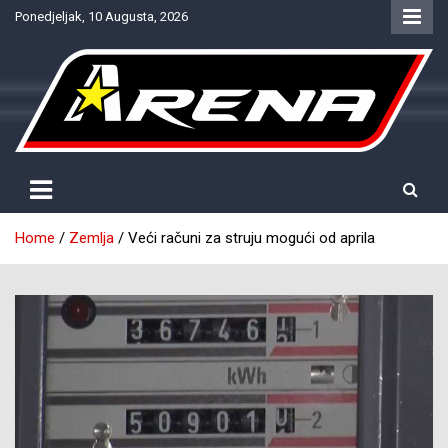
Skip
Ponedjeljak, 10 Augusta, 2026
to
content
Provjereno. Tačno. Objektivno.
NTV Arena
Home
Zemlja
Veći računi za struju mogući od aprila