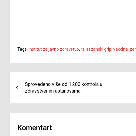
Tags:
institut za javno zdravstvo
,
rs
,
sezonski grip
,
vakcina
,
ze
Navigacija
Sprovedeno više od 1.200 kontrola u
članaka
zdravstvenim ustanovama
Komentari: