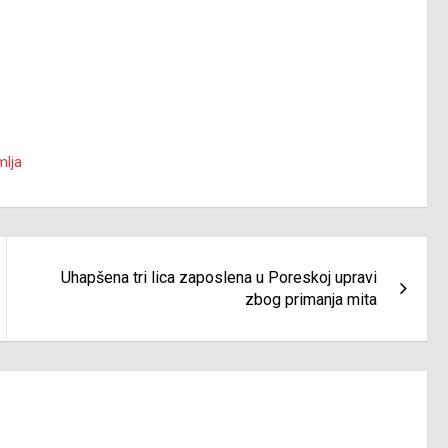
mlja
Uhapšena tri lica zaposlena u Poreskoj upravi
zbog primanja mita