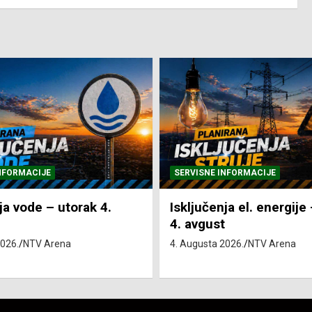
NFORMACIJE
SVE VIJESTI
VRIJEME
ja el. energije – utorak
Pretežno sunčano i vru
4. Augusta 2026.
NTV Arena
2026.
NTV Arena