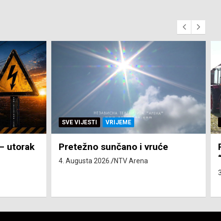
SVE VIJESTI
ZEMLJA
će
Pravo na subvenciju za traktor
“Belarus” ostvarila 84 korisnika
3. Augusta 2026.
NTV Arena