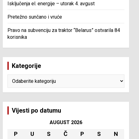
Isključenja el. energije – utorak 4. avgust
Pretežno sunčano i vruće
Pravo na subvenciju za traktor “Belarus” ostvarila 84
korisnika
Kategorije
Kategorije
Vijesti po datumu
AUGUST 2026
P
U
S
Č
P
S
N