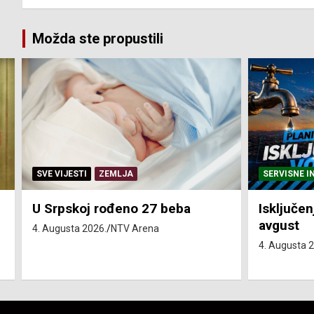
Možda ste propustili
SERVISNE INFORMACIJE
SERVISNE I
Isključenja vode – utorak 4.
Isključen
avgust
4. avgust
4. Augusta 2026.
NTV Arena
4. Augusta 