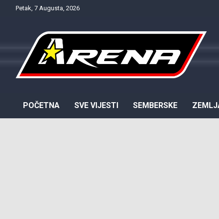
Skip
Petak, 7 Augusta, 2026
to
content
Provjereno. Tačno. Objektivno.
NTV Arena
POČETNA
SVE VIJESTI
SEMBERSKE
ZEMLJ