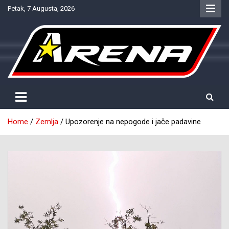
Skip
Petak, 7 Augusta, 2026
to
content
Provjereno. Tačno. Objektivno.
NTV Arena
Home
Zemlja
Upozorenje na nepogode i jače padavine