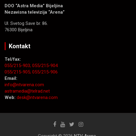
DOO “Astra Media” Bijeljina
Nezavisna televizija “Arena”
Ul. Svetog Save br. 86.
76300 Bijeljina
Kontakt
Tel/fax:
055/215-903;
055/215-904
055/215-905;
055/215-906
Email:
info@ntvarena.com
astramedia@telrad.net
Web:
desk@ntvarena.com