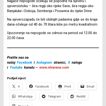
Najjače nepogode očekuju se popodne na sjeveru i
sjeveroistoku – šira regiji oko rijeke Save, šira regija oko
Banjaluke i Doboja, Semberija i Posavina do rijeke Drine.
Na sjeverozapadu će biti obilnijih padavina gdje se do kraja
dana očekuje od 40 do 70 litara kiše po metru kvadratnom.
Upozorenje na nepogode se odnosi na period od 12.00 do
22.00 časa.
Pratite nas na
našoj
Facebook
i
Instagram
stranici,
X
nalogu
i
Youtube
kanalu –
www.ntvarena.com
Podijeli vijest:
X
Facebook
Print
Email
WhatsApp
Telegram
Reddit