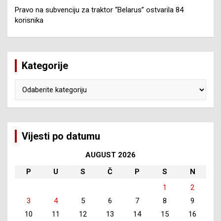
Pravo na subvenciju za traktor “Belarus” ostvarila 84
korisnika
Kategorije
Kategorije
Vijesti po datumu
AUGUST 2026
P
U
S
Č
P
S
N
1
2
3
4
5
6
7
8
9
10
11
12
13
14
15
16