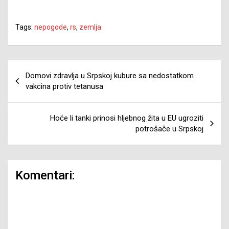
Tags:
nepogode
,
rs
,
zemlja
Navigacija
Domovi zdravlja u Srpskoj kubure sa nedostatkom
članaka
vakcina protiv tetanusa
Hoće li tanki prinosi hljebnog žita u EU ugroziti
potrošače u Srpskoj
Komentari: