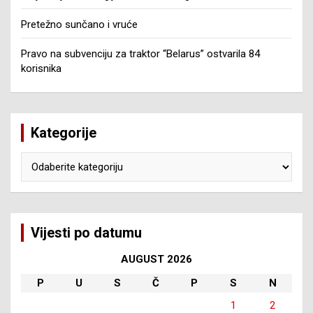
Pretežno sunčano i vruće
Pravo na subvenciju za traktor “Belarus” ostvarila 84
korisnika
Kategorije
Kategorije
Vijesti po datumu
AUGUST 2026
P
U
S
Č
P
S
N
1
2