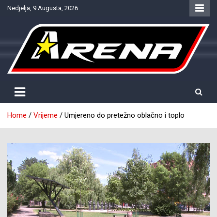
Skip
Nedjelja, 9 Augusta, 2026
to
content
Provjereno. Tačno. Objektivno.
NTV Arena
Home
Vrijeme
Umjereno do pretežno oblačno i toplo