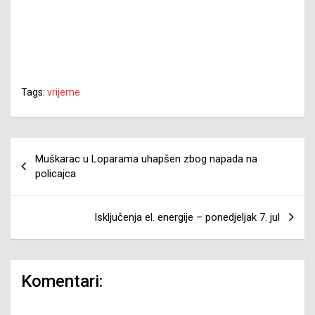
Tags:
vrijeme
Navigacija
Muškarac u Loparama uhapšen zbog napada na
članaka
policajca
Isključenja el. energije – ponedjeljak 7. jul
Komentari: