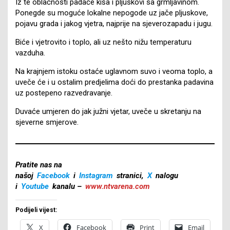
Iz te oblačnosti padaće kiša i pljuskovi sa grmljavinom.
Ponegde su moguće lokalne nepogode uz jače pljuskove,
pojavu grada i jakog vjetra, najprije na sjeverozapadu i jugu.
Biće i vjetrovito i toplo, ali uz nešto nižu temperaturu
vazduha.
Na krajnjem istoku ostaće uglavnom suvo i veoma toplo, a
uveče će i u ostalim predjelima doći do prestanka padavina
uz postepeno razvedravanje.
Duvaće umjeren do jak južni vjetar, uveče u skretanju na
sjeverne smjerove.
Pratite nas na
našoj
Facebook
i
Instagram
stranici,
X
nalogu
i
Youtube
kanalu –
www.ntvarena.com
Podijeli vijest:
X
Facebook
Print
Email