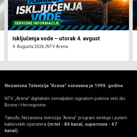
SERVISNE INFORMACIJE
Isključenja vode – utorak 4. avgust
4. Augusta 2026.
NTV Arena
Nezavisna Televizija “Arena” osnovana je 1999. godine.
NTV „Arena“ digitalnim zemaljskim signalom pokriva veći dio
Bosne i Hercegovine.
Takođe, Nezavisna televizija “Arena” program emituje i putem
kablovskih operatera
(m:tel - 84 kanal, supernova - 67
kanal).