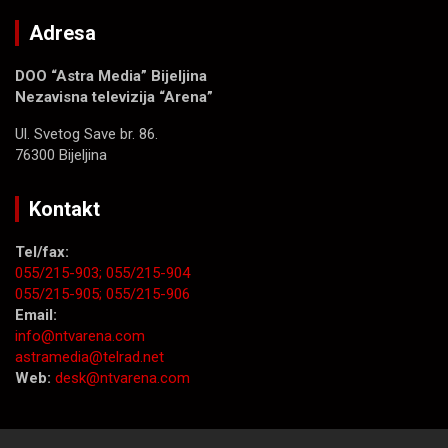
Adresa
DOO “Astra Media” Bijeljina
Nezavisna televizija “Arena”
Ul. Svetog Save br. 86.
76300 Bijeljina
Kontakt
Tel/fax:
055/215-903;
055/215-904
055/215-905;
055/215-906
Email:
info@ntvarena.com
astramedia@telrad.net
Web:
desk@ntvarena.com