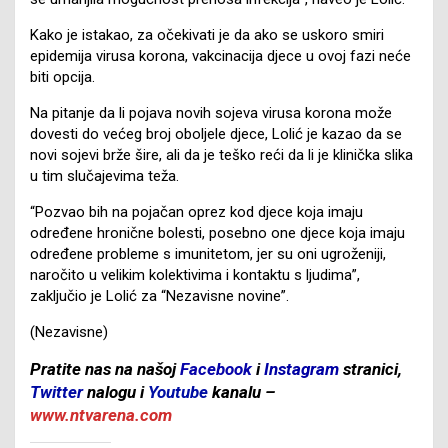
Kako je istakao, za očekivati je da ako se uskoro smiri
epidemija virusa korona, vakcinacija djece u ovoj fazi neće
biti opcija.
Na pitanje da li pojava novih sojeva virusa korona može
dovesti do većeg broj oboljele djece, Lolić je kazao da se
novi sojevi brže šire, ali da je teško reći da li je klinička slika
u tim slučajevima teža.
“Pozvao bih na pojačan oprez kod djece koja imaju
određene hronične bolesti, posebno one djece koja imaju
određene probleme s imunitetom, jer su oni ugroženiji,
naročito u velikim kolektivima i kontaktu s ljudima”,
zaključio je Lolić za “Nezavisne novine”.
(Nezavisne)
Pratite nas na našoj
Facebook
i
Instagram
stranici,
Twitter
nalogu i
Youtube
kanalu –
www.ntvarena.com