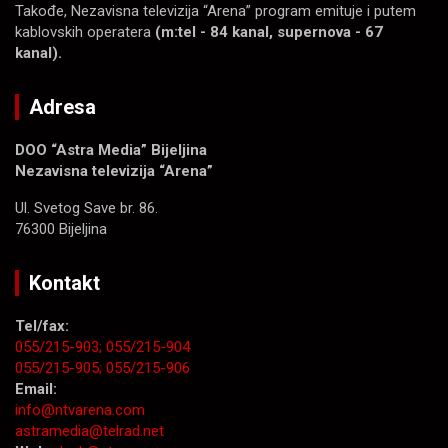
Takođe, Nezavisna televizija “Arena” program emituje i putem
kablovskih operatera
(m:tel - 84 kanal, supernova - 67
kanal).
Adresa
DOO “Astra Media” Bijeljina
Nezavisna televizija “Arena”
Ul. Svetog Save br. 86.
76300 Bijeljina
Kontakt
Tel/fax:
055/215-903;
055/215-904
055/215-905;
055/215-906
Email:
info@ntvarena.com
astramedia@telrad.net