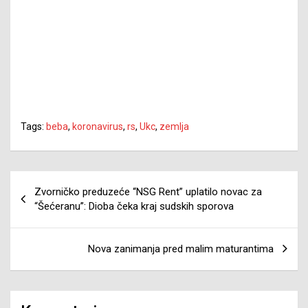
Tags:
beba
,
koronavirus
,
rs
,
Ukc
,
zemlja
Navigacija
Zvorničko preduzeće “NSG Rent” uplatilo novac za
članaka
“Šećeranu”: Dioba čeka kraj sudskih sporova
Nova zanimanja pred malim maturantima