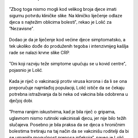
“Zbog toga nismo mogli kod velikog broja djece imati
sigurnu potvrdu kliničke slike. Na kliničko liječenje odlaze
djeca s najtežim oblicima bolesti”, rekao je Lolić za
“Nezavisne”.
Dodao je da je liječenje kod većine djece simptomatsko, a
tek ukoliko dođe do produženih tegoba i intenzivnijeg kašlja
rade se nalazi krvne slike CRP.
“Oni koji razviju teže simptome upućuju se u kovid centre”,
pojasnio je Lolić.
Kada je riječ o vakcinaciji protiv virusa korona i da li se ona
preporučuje najmlađoj populaciji, Lolić ističe da se čekaju
potrebna istraživanja da bi neka od vakcina bila odobrena u
dječjoj dobi.
“Prema ranijim iskustvima, kad je bila riječ o gripama,
uglavnom nismo rutinski vakcinisali djecu, jer nije bilo težih
slučajeva. Posebno je bila praksa da se djeca s hroničnim
bolestima tretiraju na taj način da se vakcinišu roditelji da bi
se umanjila mogućnost prenosa infekcija”, naveo je Lolić.