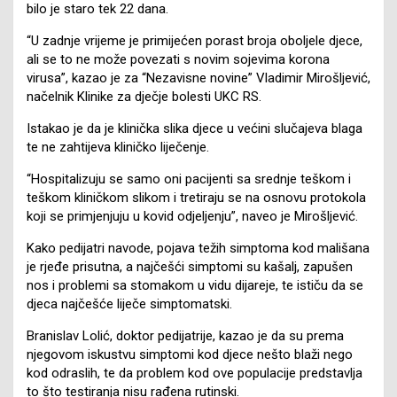
bilo je staro tek 22 dana.
“U zadnje vrijeme je primijećen porast broja oboljele djece,
ali se to ne može povezati s novim sojevima korona
virusa”, kazao je za “Nezavisne novine” Vladimir Mirošljević,
načelnik Klinike za dječje bolesti UKC RS.
Istakao je da je klinička slika djece u većini slučajeva blaga
te ne zahtijeva kliničko liječenje.
“Hospitalizuju se samo oni pacijenti sa srednje teškom i
teškom kliničkom slikom i tretiraju se na osnovu protokola
koji se primjenjuju u kovid odjeljenju”, naveo je Mirošljević.
Kako pedijatri navode, pojava težih simptoma kod mališana
je rjeđe prisutna, a najčešći simptomi su kašalj, zapušen
nos i problemi sa stomakom u vidu dijareje, te ističu da se
djeca najčešće liječe simptomatski.
Branislav Lolić, doktor pedijatrije, kazao je da su prema
njegovom iskustvu simptomi kod djece nešto blaži nego
kod odraslih, te da problem kod ove populacije predstavlja
to što testiranja nisu rađena rutinski.