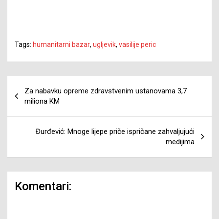
Tags:
humanitarni bazar
,
ugljevik
,
vasilije peric
Navigacija
Za nabavku opreme zdravstvenim ustanovama 3,7
članaka
miliona KM
Đurđević: Mnoge lijepe priče ispričane zahvaljujući
medijima
Komentari: