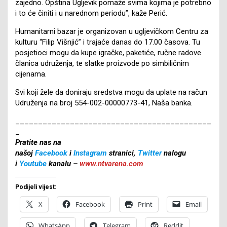
zajedno. Opština Ugljevik pomaže svima kojima je potrebno
i to će činiti i u narednom periodu”, kaže Perić.
Humanitarni bazar je organizovan u ugljevičkom Centru za
kulturu “Filip Višnjić” i trajaće danas do 17.00 časova. Tu
posjetioci mogu da kupe igračke, paketiće, ručne radove
članica udruženja, te slatke proizvode po simbiličnim
cijenama.
Svi koji žele da doniraju sredstva mogu da uplate na račun
Udruženja na broj 554-002-00000773-41, Naša banka.
___________________________________________
_
Pratite nas na
našoj
Facebook
i
Instagram
stranici,
Twitter
nalogu
i
Youtube
kanalu –
www.ntvarena.com
Podijeli vijest:
X
Facebook
Print
Email
WhatsApp
Telegram
Reddit