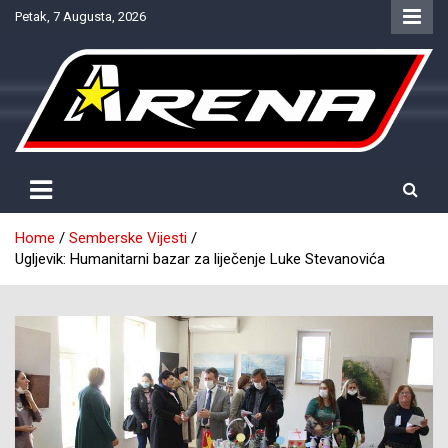
Skip
Petak, 7 Augusta, 2026
to
content
Provjereno. Tačno. Objektivno.
NTV Arena
Home
Semberske Vijesti
Ugljevik: Humanitarni bazar za liječenje Luke Stevanovića