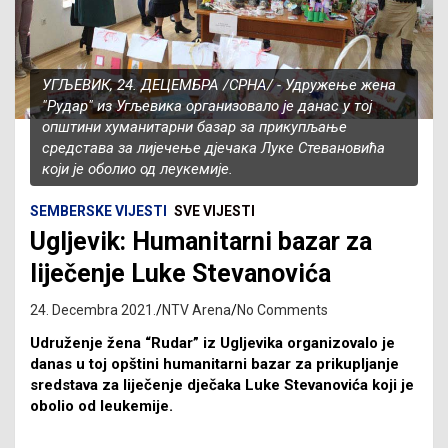
УГЉЕВИК, 24. ДЕЦЕМБРА /СРНА/ - Удружење жена
"Рудар" из Угљевика организовало је данас у тој
општини хуманитарни базар за прикупљање
средстава за лијечење дјечака Луке Стевановића
који је оболио од леукемије.
SEMBERSKE VIJESTI
SVE VIJESTI
Ugljevik: Humanitarni bazar za
liječenje Luke Stevanovića
24. Decembra 2021.
NTV Arena
No Comments
Udruženje žena “Rudar” iz Ugljevika organizovalo je
danas u toj opštini humanitarni bazar za prikupljanje
sredstava za liječenje dječaka Luke Stevanovića koji je
obolio od leukemije.