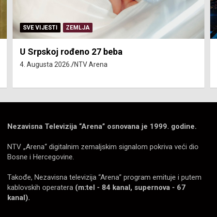
SERVISNE INFORMACIJE
Isključenja vode – utorak 4. avgust
4. Augusta 2026.
NTV Arena
Nezavisna Televizija “Arena” osnovana je 1999. godine.
NTV „Arena“ digitalnim zemaljskim signalom pokriva veći dio
Bosne i Hercegovine.
Takođe, Nezavisna televizija “Arena” program emituje i putem
kablovskih operatera
(m:tel - 84 kanal, supernova - 67
kanal).