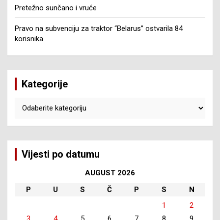
Pretežno sunčano i vruće
Pravo na subvenciju za traktor “Belarus” ostvarila 84
korisnika
Kategorije
Kategorije
Vijesti po datumu
AUGUST 2026
P
U
S
Č
P
S
N
1
2
3
4
5
6
7
8
9