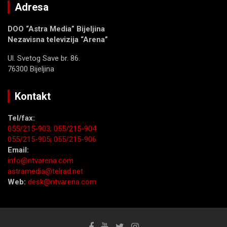
Adresa
DOO “Astra Media” Bijeljina
Nezavisna televizija “Arena”
Ul. Svetog Save br. 86.
76300 Bijeljina
Kontakt
Tel/fax:
055/215-903;
055/215-904
055/215-905;
055/215-906
Email:
info@ntvarena.com
astramedia@telrad.net
Web:
desk@ntvarena.com