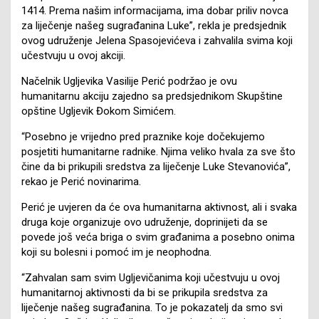
1414. Prema našim informacijama, ima dobar priliv novca
za liječenje našeg sugrađanina Luke”, rekla je predsjednik
ovog udruženje Jelena Spasojevićeva i zahvalila svima koji
učestvuju u ovoj akciji.
Načelnik Ugljevika Vasilije Perić podržao je ovu
humanitarnu akciju zajedno sa predsjednikom Skupštine
opštine Ugljevik Đokom Simićem.
“Posebno je vrijedno pred praznike koje dočekujemo
posjetiti humanitarne radnike. Njima veliko hvala za sve što
čine da bi prikupili sredstva za liječenje Luke Stevanovića”,
rekao je Perić novinarima.
Perić je uvjeren da će ova humanitarna aktivnost, ali i svaka
druga koje organizuje ovo udruženje, doprinijeti da se
povede još veća briga o svim građanima a posebno onima
koji su bolesni i pomoć im je neophodna.
“Zahvalan sam svim Ugljevičanima koji učestvuju u ovoj
humanitarnoj aktivnosti da bi se prikupila sredstva za
liječenje našeg sugrađanina. To je pokazatelj da smo svi