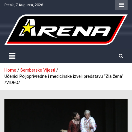
Skip
Petak, 7 Augusta, 2026
to
content
Provjereno. Tačno. Objektivno.
NTV Arena
Home
Semberske Vijesti
Učenici Poljoprivredne i medicinske izveli predstavu “Zla žena”
/VIDEO/