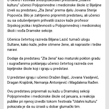
kulturu“ učenici Poljoprivredne i medicinske škole iz Bijeljine
izveli su predstavu „Zla žena“ prema djelu Jovana Sterije
Popovića.
Bilo je zahtjevno pripremiti predstavu, ali učenici
su sa oduševljenjem prihvatili izazov kaže profesor
Srpskog jezika i književnosti u Poljoprivrednoj i medicinskoj
školi i vođa Dramske sekcije.
Učenica četvrtog razreda Biljana Lazić tumači ulogu
Sultane, kako kaže, jedne otmene žene, ali naprasite i teške
naravi.
Dodaje da predstavu “Zla žena” kao maturski poklon gradu
i sugrađanima poklanjaju učenici četvrtog razreda ove
bijeljinske škole koji i igraju u predstavi.
U predstavi igraju i učenici Dražen Bajić, Jovana Vasiljević,
Dragan Krajišnik, Nemanja Antonijević i Magdalena Rađen.
Ovu predstavu pripremali su kažu u Dramskoj sekciji
Poljoprivredne i medicinske škole od januara, a reakcija
publike pri njenoj izvedbi tokom festivala “Udahni kulturu”
pokazala je da su izrasli u dobar glumački tim.