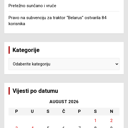
Pretežno sunčano i vruće
Pravo na subvenciju za traktor “Belarus” ostvarila 84
korisnika
Kategorije
Kategorije
Vijesti po datumu
AUGUST 2026
P
U
S
Č
P
S
N
1
2