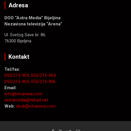
Adresa
DOO “Astra Media” Bijeljina
Nezavisna televizija “Arena”
Ul. Svetog Save br. 86.
76300 Bijeljina
Kontakt
Tel/fax:
055/215-903;
055/215-904
055/215-905;
055/215-906
Email:
info@ntvarena.com
astramedia@telrad.net
Web:
desk@ntvarena.com