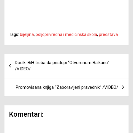
Tags:
bijeljina
,
poljoprivredna i medicinska skola
,
predstava
Navigacija
Dodik: BiH treba da pristupi “Otvorenom Balkanu”
članaka
/VIDEO/
Promovisana knjiga “Zaboravljeni pravednik” /VIDEO/
Komentari: