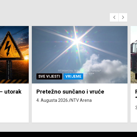
SVE VIJESTI
ZEMLJA
će
Pravo na subvenciju za traktor
“Belarus” ostvarila 84 korisnika
3. Augusta 2026.
NTV Arena