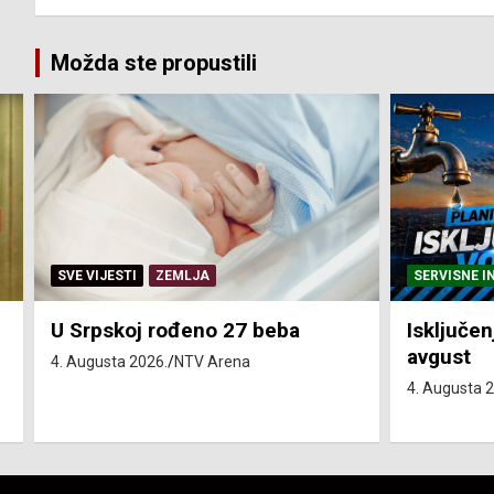
Možda ste propustili
SERVISNE INFORMACIJE
SERVISNE I
Isključenja vode – utorak 4.
Isključen
avgust
4. avgust
4. Augusta 2026.
NTV Arena
4. Augusta 