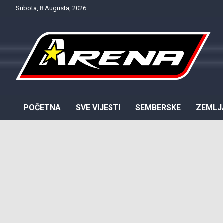
Skip
Subota, 8 Augusta, 2026
to
content
Provjereno. Tačno. Objektivno.
NTV Arena
POČETNA
SVE VIJESTI
SEMBERSKE
ZEMLJ