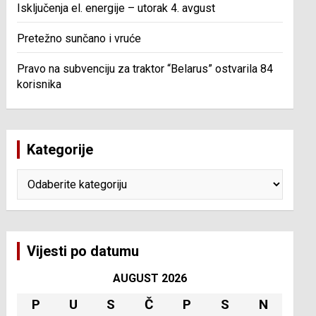
Isključenja el. energije – utorak 4. avgust
Pretežno sunčano i vruće
Pravo na subvenciju za traktor “Belarus” ostvarila 84
korisnika
Kategorije
Kategorije
Vijesti po datumu
AUGUST 2026
P
U
S
Č
P
S
N