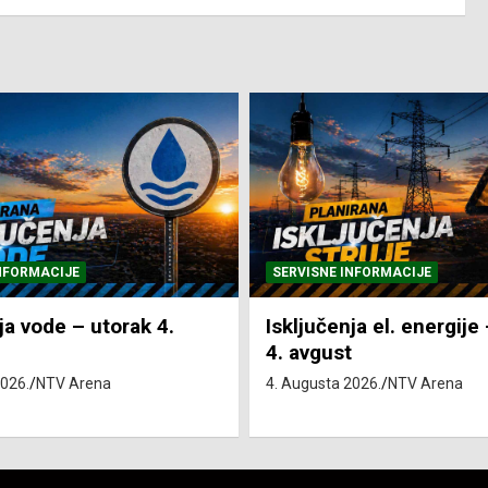
NFORMACIJE
SVE VIJESTI
VRIJEME
ja el. energije – utorak
Pretežno sunčano i vru
4. Augusta 2026.
NTV Arena
2026.
NTV Arena