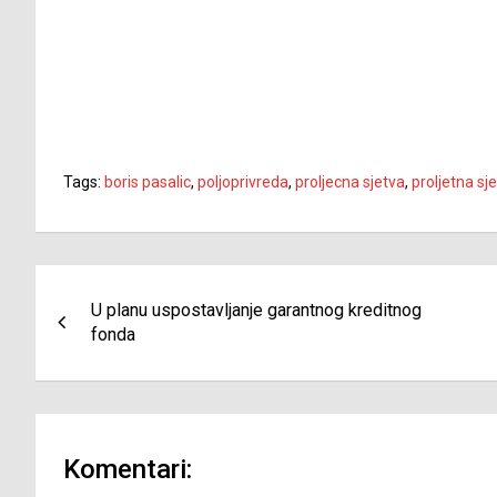
Tags:
boris pasalic
,
poljoprivreda
,
proljecna sjetva
,
proljetna sj
Navigacija
U planu uspostavljanje garantnog kreditnog
članaka
fonda
Komentari: