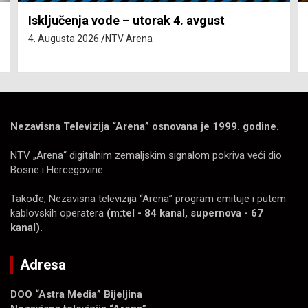
Isključenja vode – utorak 4. avgust
4. Augusta 2026.
NTV Arena
Nezavisna Televizija “Arena” osnovana je 1999. godine.
NTV „Arena“ digitalnim zemaljskim signalom pokriva veći dio
Bosne i Hercegovine.
Takođe, Nezavisna televizija “Arena” program emituje i putem
kablovskih operatera
(m:tel - 84 kanal, supernova - 67
kanal).
Adresa
DOO “Astra Media” Bijeljina