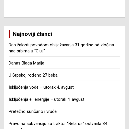
Najnoviji članci
Dan žalosti povodom obilježavanja 31 godine od zločina
nad srbima u “Oluji”
Danas Blaga Marija
U Srpskoj rođeno 27 beba
Isključenja vode – utorak 4. avgust
Isključenja el. energije – utorak 4. avgust
Pretežno sunčano i vruće
Pravo na subvenciju za traktor “Belarus” ostvarila 84