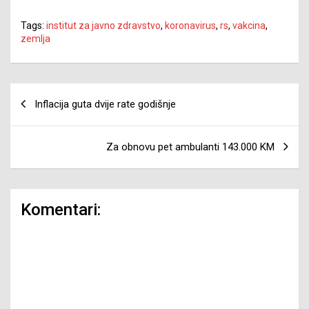
Tags:
institut za javno zdravstvo
,
koronavirus
,
rs
,
vakcina
,
zemlja
Navigacija
Inflacija guta dvije rate godišnje
članaka
Za obnovu pet ambulanti 143.000 KM
Komentari: