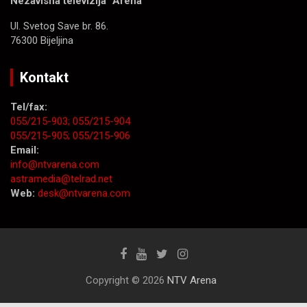
Nezavisna televizija “Arena”
Ul. Svetog Save br. 86.
76300 Bijeljina
Kontakt
Tel/fax:
055/215-903;
055/215-904
055/215-905;
055/215-906
Email:
info@ntvarena.com
astramedia@telrad.net
Web:
desk@ntvarena.com
Copyright © 2026
NTV Arena