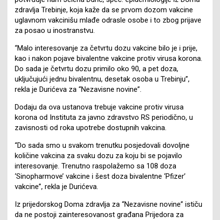
zdravlja Trebinje, koja kaže da se prvom dozom vakcine
uglavnom vakcinišu mlađe odrasle osobe i to zbog prijave
za posao u inostranstvu.
“Malo interesovanje za četvrtu dozu vakcine bilo je i prije,
kao i nakon pojave bivalentne vakcine protiv virusa korona.
Do sada je četvrtu dozu primilo oko 90, a pet doza,
uključujući jednu bivalentnu, desetak osoba u Trebinju”,
rekla je Durićeva za “Nezavisne novine”.
Dodaju da ova ustanova trebuje vakcine protiv virusa
korona od Instituta za javno zdravstvo RS periodično, u
zavisnosti od roka upotrebe dostupnih vakcina.
“Do sada smo u svakom trenutku posjedovali dovoljne
količine vakcina za svaku dozu za koju bi se pojavilo
interesovanje. Trenutno raspolažemo sa 108 doza
‘Sinopharmove’ vakcine i šest doza bivalentne ‘Pfizer’
vakcine”, rekla je Durićeva.
Iz prijedorskog Doma zdravlja za “Nezavisne novine” ističu
da ne postoji zainteresovanost građana Prijedora za