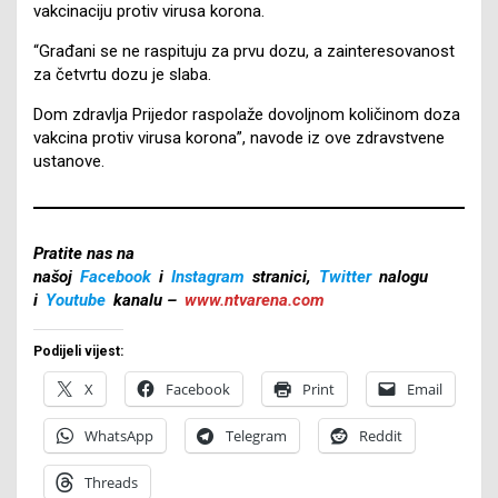
vakcinaciju protiv virusa korona.
“Građani se ne raspituju za prvu dozu, a zainteresovanost
za četvrtu dozu je slaba.
Dom zdravlja Prijedor raspolaže dovoljnom količinom doza
vakcina protiv virusa korona”, navode iz ove zdravstvene
ustanove.
Pratite nas na
našoj
Facebook
i
Instagram
stranici,
Twitter
nalogu
i
Youtube
kanalu –
www.ntvarena.com
Podijeli vijest:
X
Facebook
Print
Email
WhatsApp
Telegram
Reddit
Threads