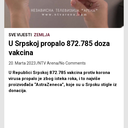
SVE VIJESTI
ZEMLJA
U Srpskoj propalo 872.785 doza
vakcina
20. Marta 2023.
NTV Arena
No Comments
U Republici Srpskoj 872.785 vakcina protiv korona
virusa propalo je zbog isteka roka, i to najviše
proizvođača “AstraZeneca”, koje su u Srpsku stigle iz
donacija.