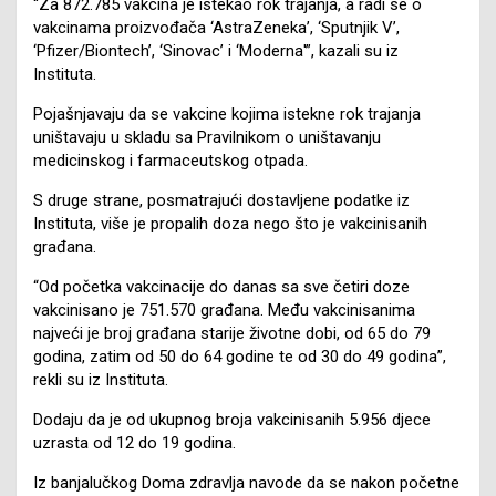
“Za 872.785 vakcina je istekao rok trajanja, a radi se o
vakcinama proizvođača ‘AstraZeneka’, ‘Sputnjik V’,
‘Pfizer/Biontech’, ‘Sinovac’ i ‘Moderna'”, kazali su iz
Instituta.
Pojašnjavaju da se vakcine kojima istekne rok trajanja
uništavaju u skladu sa Pravilnikom o uništavanju
medicinskog i farmaceutskog otpada.
S druge strane, posmatrajući dostavljene podatke iz
Instituta, više je propalih doza nego što je vakcinisanih
građana.
“Od početka vakcinacije do danas sa sve četiri doze
vakcinisano je 751.570 građana. Među vakcinisanima
najveći je broj građana starije životne dobi, od 65 do 79
godina, zatim od 50 do 64 godine te od 30 do 49 godina”,
rekli su iz Instituta.
Dodaju da je od ukupnog broja vakcinisanih 5.956 djece
uzrasta od 12 do 19 godina.
Iz banjalučkog Doma zdravlja navode da se nakon početne