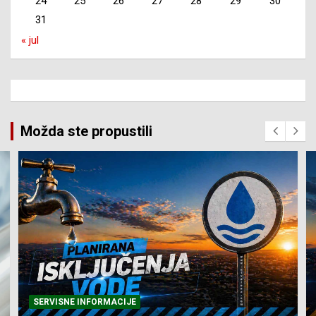
24
25
26
27
28
29
30
31
« jul
Možda ste propustili
SERVISNE INFORMACIJE