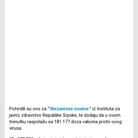
Potvrdili su ovo za “
Nezavisne novine
” iz Instituta za
javno zdravstvo Republike Srpske, te dodaju da u ovom
trenutku raspolažu sa 181.177 doza vakcina protiv ovog
virusa.