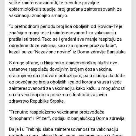
velike zainteresovanosti, te trenutne povoljne
epidemiološke situacije, broj građana zainteresovanih za
vakcinaciju značajno smanjio.
“U prethodnom periodu broj lica oboljelih od kovida-19 je
značajno manji te je i zainteresovanost za vakcinaciju
pratila isti trend. Tako se i građani sve manje raspituju za
određene doze vakcina, kao i za njihove proizvođače”,
kazali su za “Nezavisne novine” iz Doma zdravlja Banjaluka.
S druge strane, u Higijensko-epidemiološkoj službi ove
ustanove raspolažu dovoljnim brojem doza vakcina,
srazmjerno sa njihovom potražnjom, pa u slučaju da dođe
do povećanog broja oboljelih lica od korona virusa i veće
zainteresovanosti za vakcinaciju, kako kažu, u mogućnosti
su da veći broj doza preuzmu s Instituta za javno
zdravstvo Republike Srpske.
“Trenutno raspolažemo vakcinama proizvođača
‘Sinopharm’ i ‘Pfizer'”, dodaju iz banjalučkog Doma zdravlja.
Da je i u Trebinju slaba zainteresovanost za vakcinaciju
potvrđuje nam Jelena Durić, spec. epidemiologije iz Doma