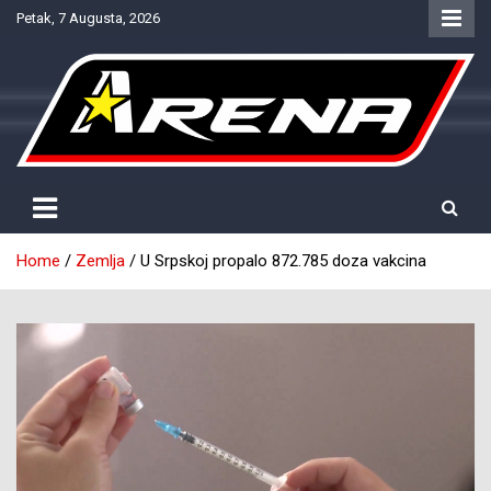
Skip
Petak, 7 Augusta, 2026
to
content
Provjereno. Tačno. Objektivno.
NTV Arena
Home
Zemlja
U Srpskoj propalo 872.785 doza vakcina