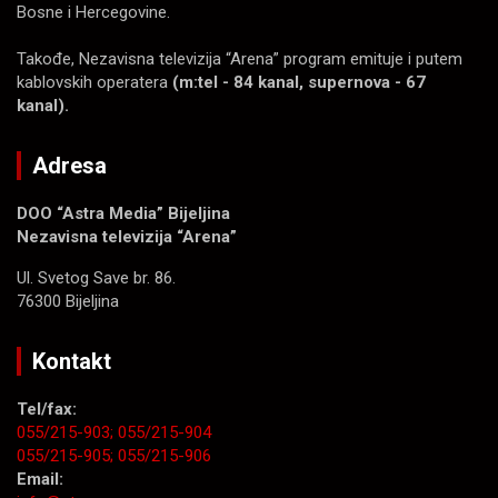
Bosne i Hercegovine.
Takođe, Nezavisna televizija “Arena” program emituje i putem
kablovskih operatera
(m:tel - 84 kanal, supernova - 67
kanal).
Adresa
DOO “Astra Media” Bijeljina
Nezavisna televizija “Arena”
Ul. Svetog Save br. 86.
76300 Bijeljina
Kontakt
Tel/fax:
055/215-903;
055/215-904
055/215-905;
055/215-906
Email: