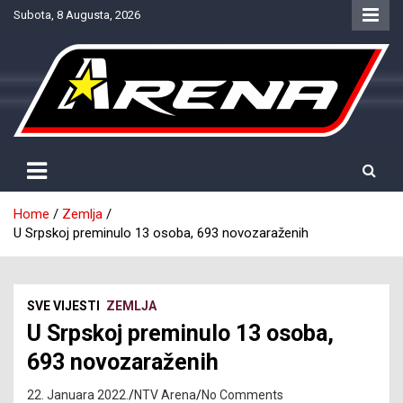
Skip
Subota, 8 Augusta, 2026
to
content
Provjereno. Tačno. Objektivno.
NTV Arena
Home
Zemlja
U Srpskoj preminulo 13 osoba, 693 novozaraženih
SVE VIJESTI
ZEMLJA
U Srpskoj preminulo 13 osoba,
693 novozaraženih
22. Januara 2022.
NTV Arena
No Comments