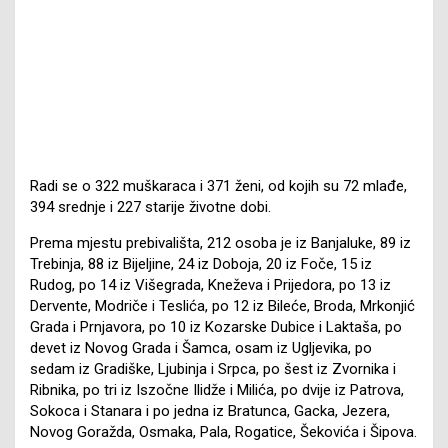
Radi se o 322 muškaraca i 371 ženi, od kojih su 72 mlađe,
394 srednje i 227 starije životne dobi.
Prema mjestu prebivališta, 212 osoba je iz Banjaluke, 89 iz
Trebinja, 88 iz Bijeljine, 24 iz Doboja, 20 iz Foče, 15 iz
Rudog, po 14 iz Višegrada, Kneževa i Prijedora, po 13 iz
Dervente, Modriče i Teslića, po 12 iz Bileće, Broda, Mrkonjić
Grada i Prnjavora, po 10 iz Kozarske Dubice i Laktaša, po
devet iz Novog Grada i Šamca, osam iz Ugljevika, po
sedam iz Gradiške, Ljubinja i Srpca, po šest iz Zvornika i
Ribnika, po tri iz Iszočne Ilidže i Milića, po dvije iz Patrova,
Sokoca i Stanara i po jedna iz Bratunca, Gacka, Jezera,
Novog Goražda, Osmaka, Pala, Rogatice, Šekovića i Šipova.