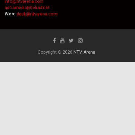
info@ntvarena.com
astramedia@telrad.net
Web:
desk@ntvarena.com
Copyright © 2026
NTV Arena