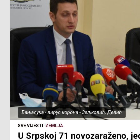
Бањалука - вирус корона - Зељковић, Девић
SVE VIJESTI
ZEMLJA
U Srpskoj 71 novozaraženo, je