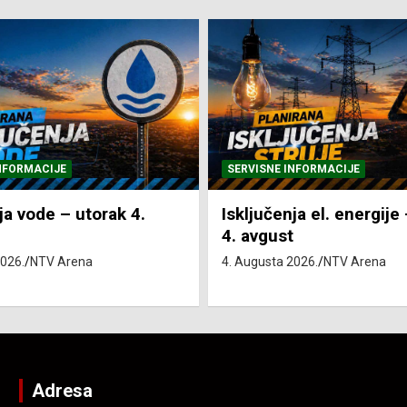
NFORMACIJE
SVE VIJESTI
VRIJEME
ja el. energije – utorak
Pretežno sunčano i vru
4. Augusta 2026.
NTV Arena
2026.
NTV Arena
Adresa