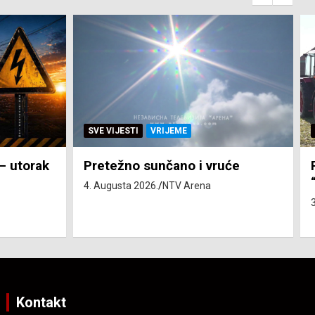
SVE VIJESTI
ZEMLJA
će
Pravo na subvenciju za traktor
“Belarus” ostvarila 84 korisnika
3. Augusta 2026.
NTV Arena
Kontakt