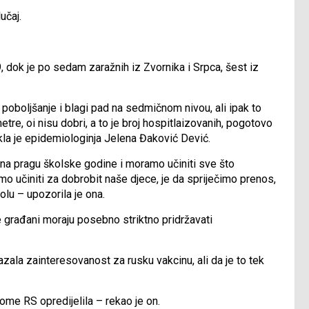
učaj.
 9, dok je po sedam zaražnih iz Zvornika i Srpca, šest iz
 poboljšanje i blagi pad na sedmičnom nivou, ali ipak to
tre, oi nisu dobri, a to je broj hospitlaizovanih, pogotovo
la je epidemiologinja Jelena Đaković Dević.
 na pragu školske godine i moramo učiniti sve što
 učiniti za dobrobit naše djece, je da spriječimo prenos,
olu – upozorila je ona.
e građani moraju posebno striktno pridržavati
azala zainteresovanost za rusku vakcinu, ali da je to tek
ome RS opredijelila – rekao je on.