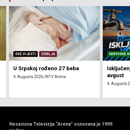
SERVISNE INFORMACIJE
SERVISNE I
Isključenja vode – utorak 4.
Isključen
avgust
4. avgust
4. Augusta 2026.
NTV Arena
4. Augusta 
Nezavisna Televizija “Arena” osnovana je 1999.