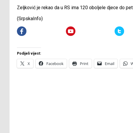
Zeljković je rekao da u RS ima 120 oboljele djece do pet
(SrpskaInfo)
Podijeli vijest:
X
Facebook
Print
Email
W