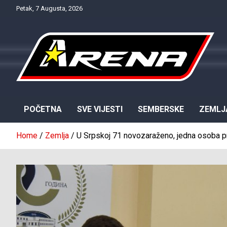
Skip
Petak, 7 Augusta, 2026
to
content
Provjereno. Tačno. Objektivno.
NTV Arena
POČETNA
SVE VIJESTI
SEMBERSKE
ZEMLJ
Home
Zemlja
U Srpskoj 71 novozaraženo, jedna osoba p