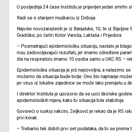
U posljednja 24 časa Institutu je prijavljen jedan smrtni sl
Radi se o starijem muškarcu iz Doboja.
Najviše novozaraženih je iz Banjaluke, 10, te iz Bijeljine
Gradiške, po četiri Kotor Varoša, Laktaša i Prijedora.
– Posmatrajući epidemiološku situaciju, nastalo je blago
nisu zadovoljavajući rezultati, jer imamo određene parame
šta na respiratoru imamo 10 osoba samo u UKC RS – rek
Epidemiološka situacija je još nepovoljna, a nalazimo se
možemo da situacija bude bolje. Ono što najmanje možemo
jer virus iz lokalne zajednice se može lako prenijetu u šk
I direktor Instituta je upozorio da se uoči školske godin
epidemioloških mjera, kako bi situacija bila stabilnija.
Govoreći o ruskoj vakcini, Zeljković je rekao da je RS isk
prvi korak.
– Trebamo tek dobiti prvi set podataka, da bi se prema t