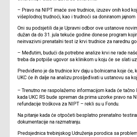
– Pravo na NIPT imaće sve trudnice, izuzev onih kod kojih 
višeplodnoj trudnoći, kao i trudnoći sa doniranom jajnom 
Oni su podsjetili da je Upravni odbor ove ustanove n
dužan da do 31. jula tekuće godine donese program kojim 
neinvazivni prenatalni test iz krvi trudnice za narednu g
– Međutim, budući da potrebne analize krvi ne rade naše
treba da potpiše ugovor sa klinikom u koju će se slati uz
Predviđeno je da trudnice krv daju u bolnicama koje će, 
UKC će ih dalje na analizu prosljeđivati u ustanovu sa k
– Trenutno ne raspolažemo informacijom kada će tačno 
kada UKC RS bude spreman da prima uzorke pravo na NIP
refundacije troškova za NIPT – rekli su u Fondu.
Na pitanje kada će otpočeti besplatno prenatalno testira
dokumentacije na razmatranju.
Predsjednica trebinjskog Udruženja porodica sa problem