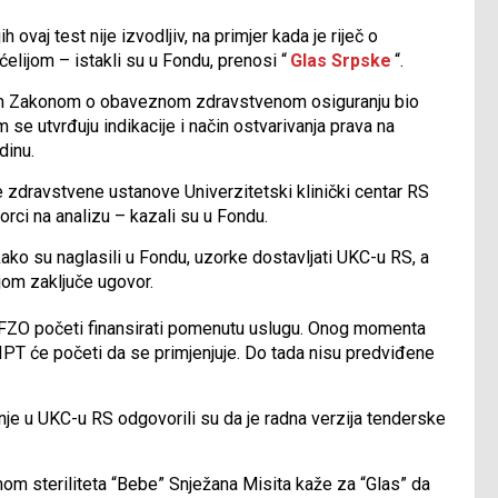
ovaj test nije izvodljiv, na primjer kada je riječ o
ćelijom – istakli su u Fondu, prenosi “
Glas Srpske
“.
ovim Zakonom o obaveznom zdravstvenom osiguranju bio
se utvrđuju indikacije i način ostvarivanja prava na
odinu.
 zdravstvene ustanove Univerzitetski klinički centar RS
orci na analizu – kazali su u Fondu.
kako su naglasili u Fondu, uzorke dostavljati UKC-u RS, a
ojom zaključe ugovor.
FZO početi finansirati pomenutu uslugu. Onog momenta
T će početi da se primjenjuje. Do tada nisu predviđene
nje u UKC-u RS odgovorili su da je radna verzija tenderske
om steriliteta “Bebe” Snježana Misita kaže za “Glas” da