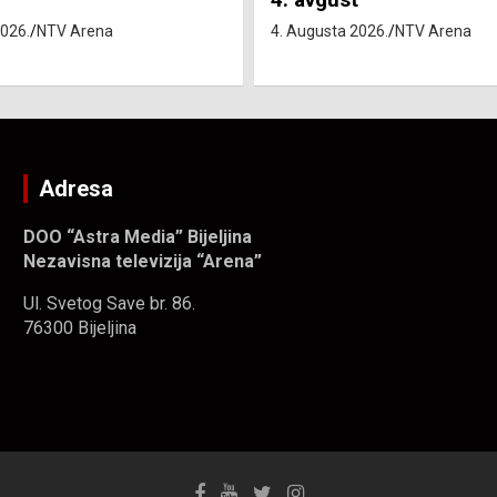
4. Augusta 2026.
NTV Arena
2026.
NTV Arena
Adresa
DOO “Astra Media” Bijeljina
Nezavisna televizija “Arena”
Ul. Svetog Save br. 86.
76300 Bijeljina