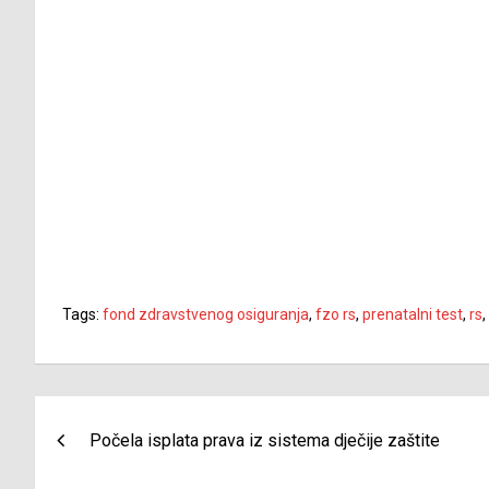
Tags:
fond zdravstvenog osiguranja
,
fzo rs
,
prenatalni test
,
rs
,
Navigacija
Počela isplata prava iz sistema dječije zaštite
članaka