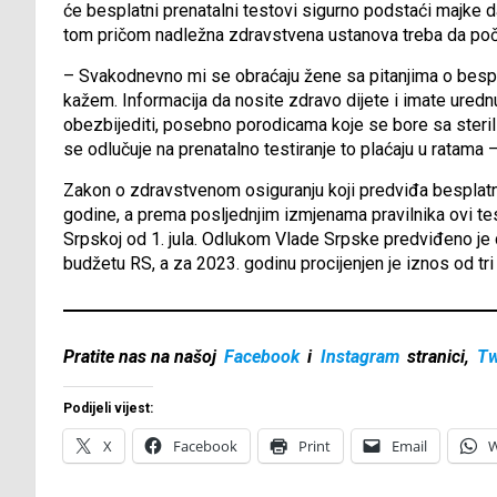
će besplatni prenatalni testovi sigurno podstaći majke 
tom pričom nadležna zdravstvena ustanova treba da počn
– Svakodnevno mi se obraćaju žene sa pitanjima o bespl
kažem. Informacija da nosite zdravo dijete i imate uredn
obezbijediti, posebno porodicama koje se bore sa sterili
se odlučuje na prenatalno testiranje to plaćaju u ratama –
Zakon o zdravstvenom osiguranju koji predviđa besplatn
godine, a prema posljednjim izmjenama pravilnika ovi tes
Srpskoj od 1. jula. Odlukom Vlade Srpske predviđeno je 
budžetu RS, a za 2023. godinu procijenjen je iznos od tri
Pratite nas na našoj
Facebook
i
Instagram
stranici,
Tw
Podijeli vijest:
X
Facebook
Print
Email
W