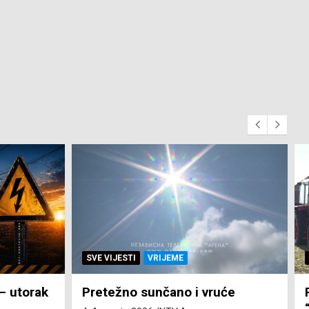
SVE VIJESTI
ZEMLJA
će
Pravo na subvenciju za traktor
“Belarus” ostvarila 84 korisnika