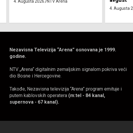
4. Augusta 2026.
NTV Arena
4. Augusta 
Nezavisna Televizija “Arena” osnovana je 1999.
godine.
NTV „Arena“ digitalnim zemaljskim signalom pokriva veći
dio Bosne i Hercegovine.
Takođe, Nezavisna televizija “Arena” program emituje i
putem kablovskih operatera
(m:tel - 84 kanal,
supernova - 67 kanal).