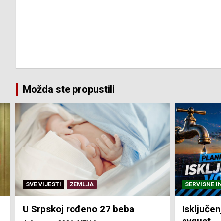
Možda ste propustili
SERVISNE INFORMACIJE
SERVISNE I
Isključenja vode – utorak 4.
Isključen
avgust
4. avgust