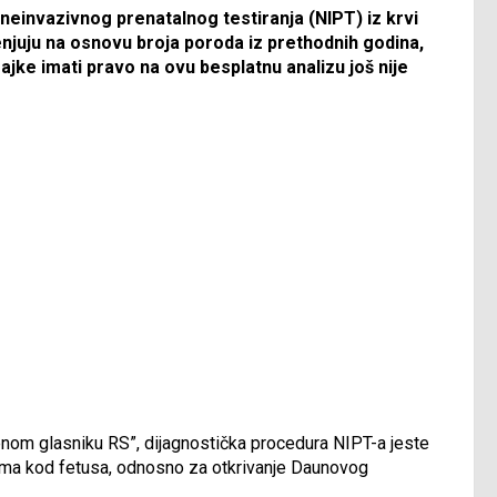
neinvazivnog prenatalnog testiranja (NIPT) iz krvi
njuju na osnovu broja poroda iz prethodnih godina,
jke imati pravo na ovu besplatnu analizu još nije
žbenom glasniku RS”, dijagnostička procedura NIPT-a jeste
ma kod fetusa, odnosno za otkrivanje Daunovog