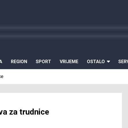
A
REGION
SPORT
VRIJEME
OSTALO
SER
ce
va za trudnice