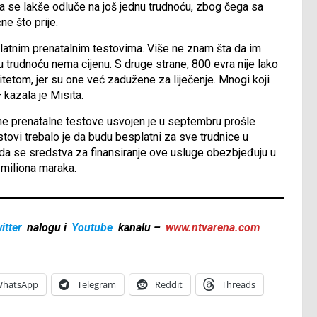
da se lakše odluče na još jednu trudnoću, zbog čega sa
e što prije.
atnim prenatalnim testovima. Više ne znam šta da im
u trudnoću nema cijenu. S druge strane, 800 evra nije lako
tetom, jer su one već zadužene za liječenje. Mnogi koji
 kazala je Misita.
e prenatalne testove usvojen je u septembru prošle
tovi trebalo je da budu besplatni za sve trudnice u
da se sredstva za finansiranje ove usluge obezbjeđuju u
 miliona maraka.
itter
nalogu i
Youtube
kanalu –
www.ntvarena.com
hatsApp
Telegram
Reddit
Threads