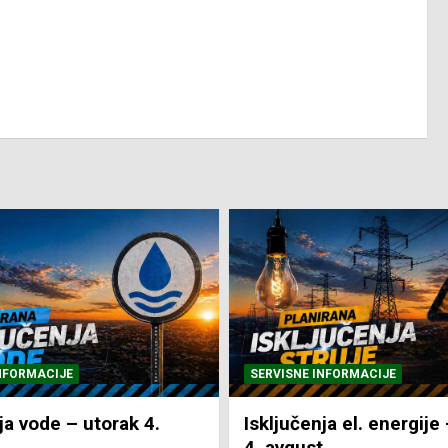
NFORMACIJE
SVE VIJESTI
VRIJEME
ja el. energije – utorak
Pretežno sunčano i vru