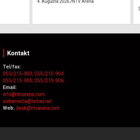
3. Augusta 2026.
NTV Arena
Kontakt
Tel/fax:
055/215-903;
055/215-904
055/215-905;
055/215-906
Email:
info@ntvarena.com
astramedia@telrad.net
Web:
desk@ntvarena.com