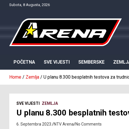
Skip
Subota, 8 Augusta, 2026
to
content
Provjereno. Tačno. Objektivno.
NTV Arena
POČETNA
SVE VIJESTI
SEMBERSKE
ZEMLJ
Home
Zemlja
U planu 8.300 besplatnih testova za trudni
SVE VIJESTI
ZEMLJA
U planu 8.300 besplatnih testo
6. Septembra 2023.
NTV Arena
No Comments