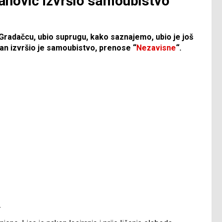
anović izvršio samoubistvo
 Gradačcu, ubio suprugu, kako saznajemo, ubio je još
iran izvršio je samoubistvo, prenose “
Nezavisne
“.
.