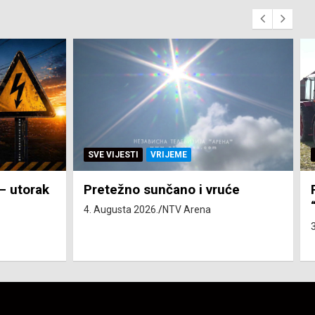
SVE VIJESTI
ZEMLJA
će
Pravo na subvenciju za traktor
“Belarus” ostvarila 84 korisnika
3. Augusta 2026.
NTV Arena