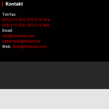
Kontakt
Tel/fax:
055/215-903;
055/215-904
055/215-905;
055/215-906
Email:
info@ntvarena.com
astramedia@telrad.net
Web:
desk@ntvarena.com