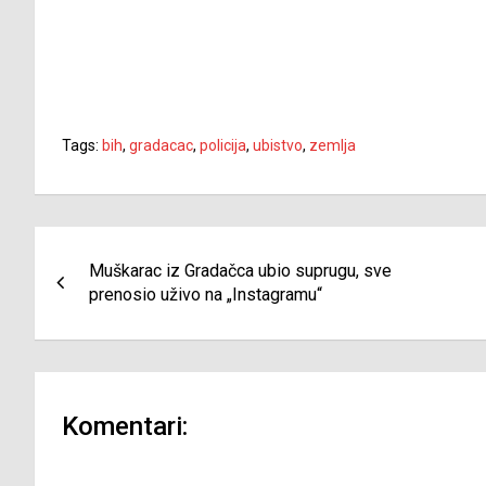
Tags:
bih
,
gradacac
,
policija
,
ubistvo
,
zemlja
Navigacija
Muškarac iz Gradačca ubio suprugu, sve
članaka
prenosio uživo na „Instagramu“
Komentari: