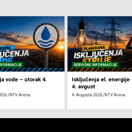
NFORMACIJE
SVE VIJESTI
VRIJEME
ja el. energije – utorak
Pretežno sunčano i vru
4. Augusta 2026.
NTV Arena
2026.
NTV Arena