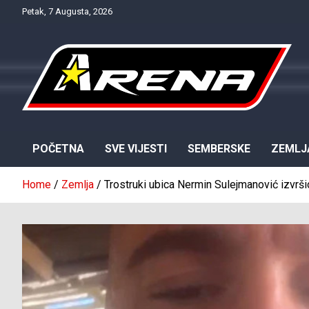
Skip
Petak, 7 Augusta, 2026
to
content
Provjereno. Tačno. Objektivno.
NTV Arena
POČETNA
SVE VIJESTI
SEMBERSKE
ZEMLJ
Home
Zemlja
Trostruki ubica Nermin Sulejmanović izvrš