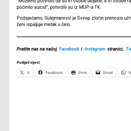
“Možemo potvrditi da su tri osobe ubijene, a tri osobe ran
počinilo suicid”, potvrdili su iz MUP-a TK.
Podsjećamo, Sulejmanović je Svirep zločin prenosio uživo
ženi ispaljuje metak u čelo.
Pratite nas na našoj
Facebook
i
Instagram
stranici,
Tw
Podijeli vijest:
X
Facebook
Print
Email
W