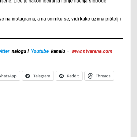
jene. Lice je nakon lociranja i prije lišenja slobode
 na instagramu, a na snimku se, vidi kako uzima pištolj i
itter
nalogu i
Youtube
kanalu –
www.ntvarena.com
hatsApp
Telegram
Reddit
Threads