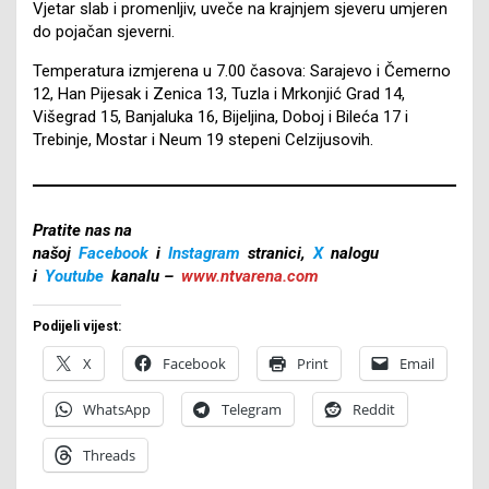
Vjetar slab i promenljiv, uveče na krajnjem sjeveru umjeren
do pojačan sjeverni.
Temperatura izmjerena u 7.00 časova: Sarajevo i Čemerno
12, Han Pijesak i Zenica 13, Tuzla i Mrkonjić Grad 14,
Višegrad 15, Banjaluka 16, Bijeljina, Doboj i Bileća 17 i
Trebinje, Mostar i Neum 19 stepeni Celzijusovih.
Pratite nas na
našoj
Facebook
i
Instagram
stranici,
X
nalogu
i
Youtube
kanalu –
www.ntvarena.com
Podijeli vijest:
X
Facebook
Print
Email
WhatsApp
Telegram
Reddit
Threads