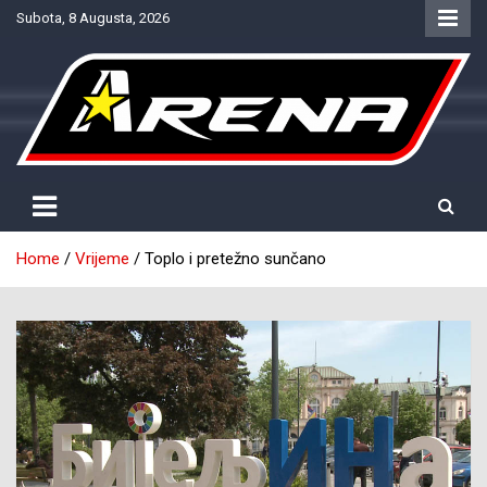
Skip
Subota, 8 Augusta, 2026
to
content
Provjereno. Tačno. Objektivno.
NTV Arena
Home
Vrijeme
Toplo i pretežno sunčano