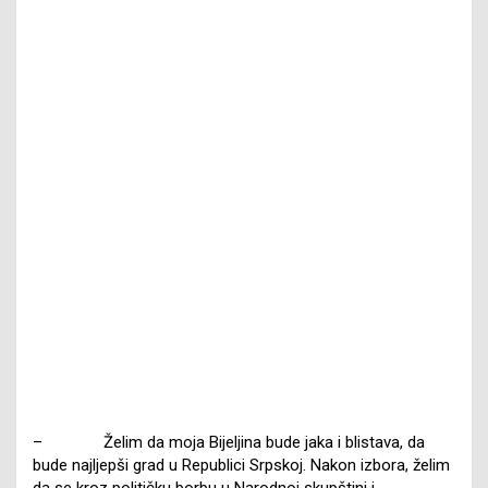
– Želim da moja Bijeljina bude jaka i blistava, da
bude najljepši grad u Republici Srpskoj. Nakon izbora, želim
da se kroz političku borbu u Narodnoj skupštini i