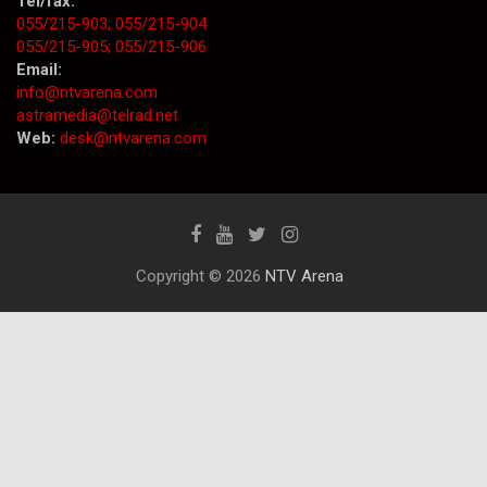
Tel/fax:
055/215-903;
055/215-904
055/215-905;
055/215-906
Email:
info@ntvarena.com
astramedia@telrad.net
Web:
desk@ntvarena.com
Copyright © 2026
NTV Arena