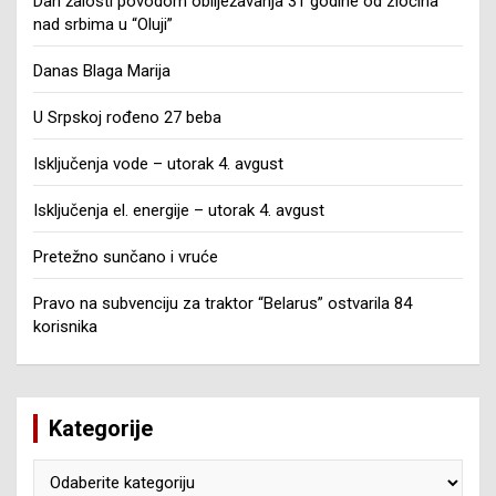
Dan žalosti povodom obilježavanja 31 godine od zločina
nad srbima u “Oluji”
Danas Blaga Marija
U Srpskoj rođeno 27 beba
Isključenja vode – utorak 4. avgust
Isključenja el. energije – utorak 4. avgust
Pretežno sunčano i vruće
Pravo na subvenciju za traktor “Belarus” ostvarila 84
korisnika
Kategorije
Kategorije