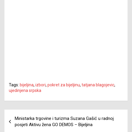
Tags:
bijeljina
,
izbori
,
pokret za bijeljinu
,
tatjana blagojevic
,
ujedinjena srpska
Navigacija
Ministarka trgovine i turizma Suzana Gašić u radnoj
članaka
posjeti Aktivu žena GO DEMOS – Bijeljina