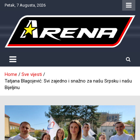
Skip
Petak, 7 Augusta, 2026
to
content
Provjereno. Tačno. Objektivno.
NTV Arena
Home
Sve vijesti
Tatjana Blagojević: Svi zajedno i snažno za našu Srpsku i našu
Bijeljinu