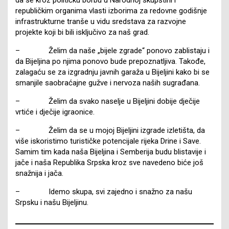
republičkim organima vlasti izborima za redovne godišnje
infrastrukturne tranše u vidu sredstava za razvojne
projekte koji bi bili isključivo za naš grad.
– Želim da naše „bijele zgrade“ ponovo zablistaju i
da Bijeljina po njima ponovo bude prepoznatljiva. Takođe,
zalagaću se za izgradnju javnih garaža u Bijeljini kako bi se
smanjile saobraćajne gužve i nervoza naših sugrađana.
– Želim da svako naselje u Bijeljini dobije dječije
vrtiće i dječije igraonice.
– Želim da se u mojoj Bijeljini izgrade izletišta, da
više iskoristimo turističke potencijale rijeka Drine i Save.
Samim tim kada naša Bijeljina i Semberija budu blistavije i
jače i naša Republika Srpska kroz sve navedeno biće još
snažnija i jača.
– Idemo skupa, svi zajedno i snažno za našu
Srpsku i našu Bijeljinu.