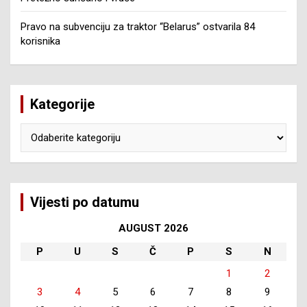
Pravo na subvenciju za traktor “Belarus” ostvarila 84
korisnika
Kategorije
Kategorije
Vijesti po datumu
AUGUST 2026
P
U
S
Č
P
S
N
1
2
3
4
5
6
7
8
9