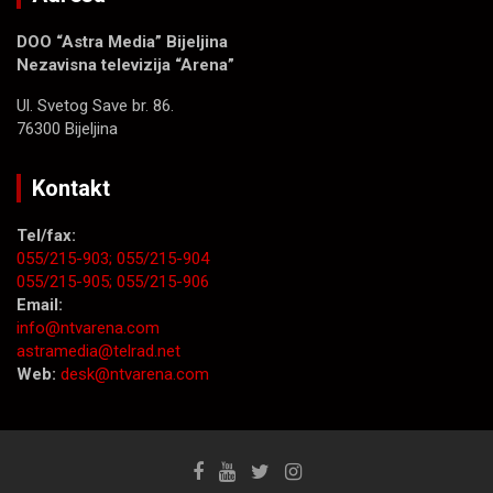
DOO “Astra Media” Bijeljina
Nezavisna televizija “Arena”
Ul. Svetog Save br. 86.
76300 Bijeljina
Kontakt
Tel/fax:
055/215-903;
055/215-904
055/215-905;
055/215-906
Email:
info@ntvarena.com
astramedia@telrad.net
Web:
desk@ntvarena.com