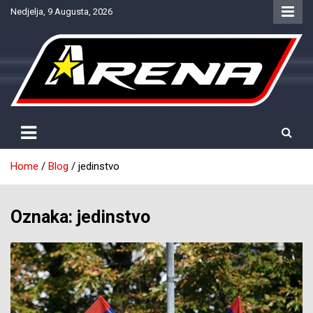
Skip
Nedjelja, 9 Augusta, 2026
to
content
Provjereno. Tačno. Objektivno.
NTV Arena
Home
Blog
jedinstvo
Oznaka:
jedinstvo