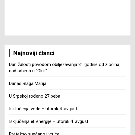
Najnoviji članci
Dan žalosti povodom obilježavanja 31 godine od zločina
nad srbima u “Oluji”
Danas Blaga Marija
U Srpskoj rođeno 27 beba
Isključenja vode – utorak 4. avgust
Isključenja el. energije – utorak 4. avgust
Pretežno sunčano i vruće