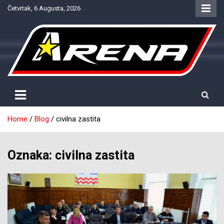
Skip
Četvrtak, 6 Augusta, 2026
to
content
Provjereno. Tačno. Objektivno.
NTV Arena
Home
Blog
civilna zastita
Oznaka:
civilna zastita