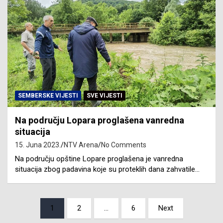
SEMBERSKE VIJESTI
SVE VIJESTI
Na području Lopara proglašena vanredna
situacija
15. Juna 2023.
NTV Arena
No Comments
Na području opštine Lopare proglašena je vanredna
situacija zbog padavina koje su proteklih dana zahvatile…
Posts
1
2
…
6
Next
pagination