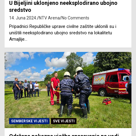
U Bijeljini uklonjeno neeksplodirano ubojno
sredstvo
14. Juna 2024.
NTV Arena
No Comments
Pripadnici Republičke uprave civilne zaštite uklonili su i
uništili neeksplodirano ubojno sredstvo na lokalitetu
Amajlije…
SEMBERSKE VIJESTI
SVE VIJESTI