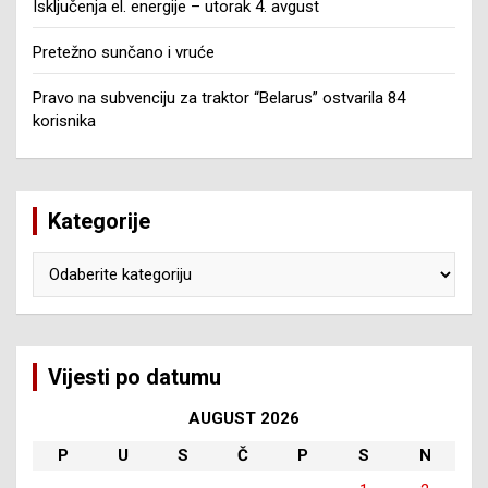
Isključenja el. energije – utorak 4. avgust
Pretežno sunčano i vruće
Pravo na subvenciju za traktor “Belarus” ostvarila 84
korisnika
Kategorije
Kategorije
Vijesti po datumu
AUGUST 2026
P
U
S
Č
P
S
N