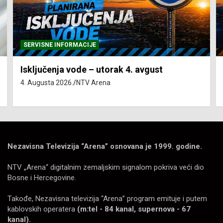
SERVISNE INFORMACIJE
Isključenja vode – utorak 4. avgust
4. Augusta 2026.
NTV Arena
Nezavisna Televizija “Arena” osnovana je 1999. godine.
NTV „Arena“ digitalnim zemaljskim signalom pokriva veći dio
Bosne i Hercegovine.
Takođe, Nezavisna televizija “Arena” program emituje i putem
kablovskih operatera
(m:tel - 84 kanal, supernova - 67
kanal).