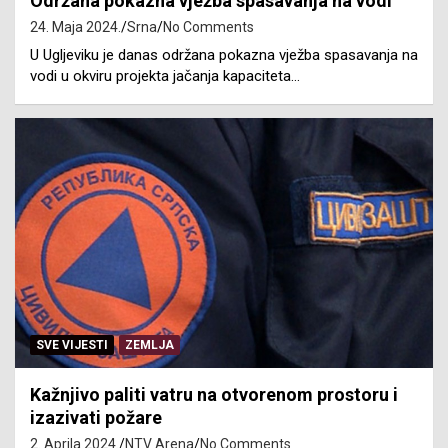
Održana pokazna vježba spasavanja na vodi
24. Maja 2024.
Srna
No Comments
U Ugljeviku je danas održana pokazna vježba spasavanja na
vodi u okviru projekta jačanja kapaciteta…
SVE VIJESTI
ZEMLJA
Kažnjivo paliti vatru na otvorenom prostoru i
izazivati požare
2. Aprila 2024.
NTV Arena
No Comments