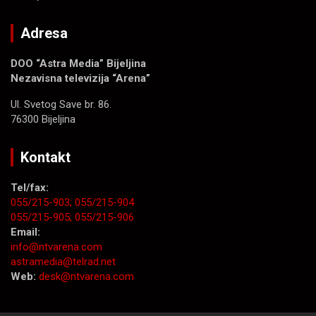
Adresa
DOO “Astra Media” Bijeljina
Nezavisna televizija “Arena”
Ul. Svetog Save br. 86.
76300 Bijeljina
Kontakt
Tel/fax:
055/215-903;
055/215-904
055/215-905;
055/215-906
Email:
info@ntvarena.com
astramedia@telrad.net
Web:
desk@ntvarena.com