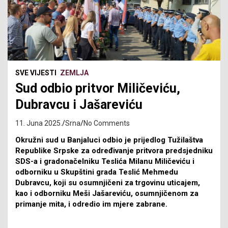
SVE VIJESTI
ZEMLJA
Sud odbio pritvor Miličeviću,
Dubravcu i Јašareviću
11. Juna 2025.
Srna
No Comments
Okružni sud u Banjaluci odbio je prijedlog Tužilaštva
Republike Srpske za određivanje pritvora predsjedniku
SDS-a i gradonačelniku Teslića Milanu Miličeviću i
odborniku u Skupštini grada Teslić Mehmedu
Dubravcu, koji su osumnjičeni za trgovinu uticajem,
kao i odborniku Meši Jašareviću, osumnjičenom za
primanje mita, i odredio im mjere zabrane.