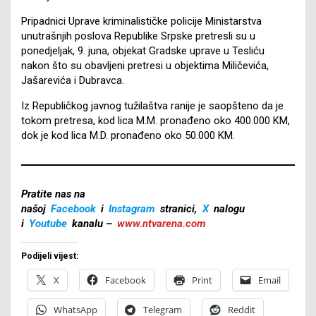
Pripadnici Uprave kriminalističke policije Ministarstva
unutrašnjih poslova Republike Srpske pretresli su u
ponedjeljak, 9. juna, objekat Gradske uprave u Tesliću
nakon što su obavljeni pretresi u objektima Miličevića,
Jašarevića i Dubravca.
Iz Republičkog javnog tužilaštva ranije je saopšteno da je
tokom pretresa, kod lica M.M. pronađeno oko 400.000 KM,
dok je kod lica M.D. pronađeno oko 50.000 KM.
Pratite nas na
našoj
Facebook
i
Instagram
stranici,
X
nalogu
i
Youtube
kanalu –
www.ntvarena.com
Podijeli vijest:
X
Facebook
Print
Email
WhatsApp
Telegram
Reddit