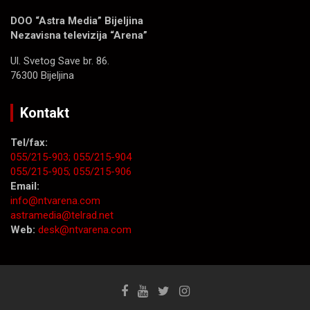
DOO “Astra Media” Bijeljina
Nezavisna televizija “Arena”
Ul. Svetog Save br. 86.
76300 Bijeljina
Kontakt
Tel/fax:
055/215-903;
055/215-904
055/215-905;
055/215-906
Email:
info@ntvarena.com
astramedia@telrad.net
Web:
desk@ntvarena.com