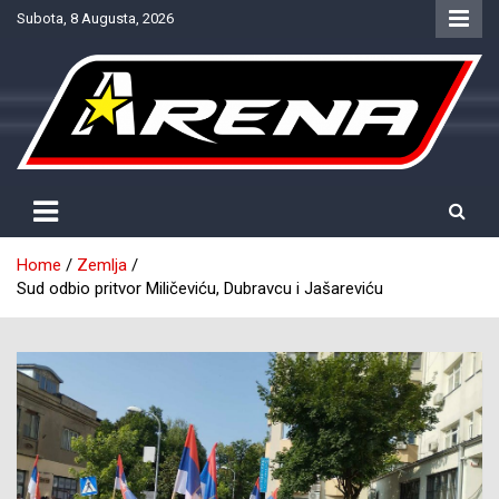
Skip
Subota, 8 Augusta, 2026
to
content
Provjereno. Tačno. Objektivno.
NTV Arena
Home
Zemlja
Sud odbio pritvor Miličeviću, Dubravcu i Јašareviću