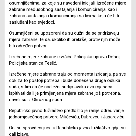
osumnjičenima, za koje su navedeni inicijali, izrečene mjere
zabrane međusobnog sastajanja i komuniciranja, kao i
zabrana sastajanja i komuniciranja sa licima koja će biti
saslušani kao svjedoci.
Osumnjičeni su upozoreni da su dužni da se pridržavaju
mjera zabrane, te da, ukoliko ih prekrše, protiv njih može
biti određen pritvor.
Izrečene mjere zabrane izvršiće Policijska uprava Doboj,
Policijska stanica Teslić.
Izrečene mjere zabrane traju od momenta izricanja, pa sve
dok za to postoji potreba i bude donesena druga odluka
suda, s tim da će nadležni sudija svaka dva mjeseca
ispitivati da li je primijenjena mjera zabrane još potrebna,
naveli su iz Okružnog suda.
Republičko javno tužilaštvo predložilo je ranije određivanje
jednomjesečnog pritvora Miličeviću, Dubravcu i Jašareviću.
Oni su sprovdeni juče u Republičko javno tužilaštvo gdje su
dali izjave.