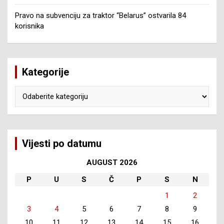
Pravo na subvenciju za traktor “Belarus” ostvarila 84
korisnika
Kategorije
Kategorije
Vijesti po datumu
AUGUST 2026
P
U
S
Č
P
S
N
1
2
3
4
5
6
7
8
9
10
11
12
13
14
15
16