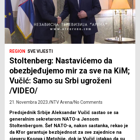
REGION
SVE VIJESTI
Stoltenberg: Nastavićemo da
obezbjeđujemo mir za sve na KiM;
Vučić: Samo su Srbi ugroženi
/VIDEO/
21. Novembra 2023.
NTV Arena
No Comments
Predsjednik Srbije Aleksandar Vučić sastao se sa
generalnim sekretarom NATO-a Jensom
Stoltenbergom. Šef NATO-a, nakon sastanka, rekao je
da Kfor garantuje bezbjednost za sve zajednice na
sjeveru Kosova i Metohije, dok je Vučić istakao da su