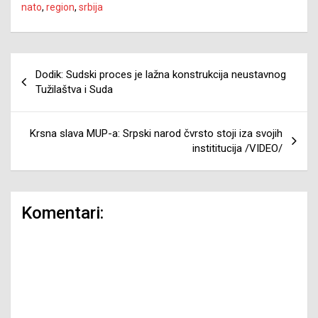
nato
,
region
,
srbija
Navigacija
Dodik: Sudski proces je lažna konstrukcija neustavnog
članaka
Tužilaštva i Suda
Krsna slava MUP-a: Srpski narod čvrsto stoji iza svojih
instititucija /VIDEO/
Komentari: