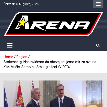
Skip
Četvrtak, 6 Augusta, 2026
to
content
Provjereno. Tačno. Objektivno.
NTV Arena
Home
Region
Stoltenberg: Nastavićemo da obezbjeđujemo mir za sve na
KiM; Vučić: Samo su Srbi ugroženi /VIDEO/