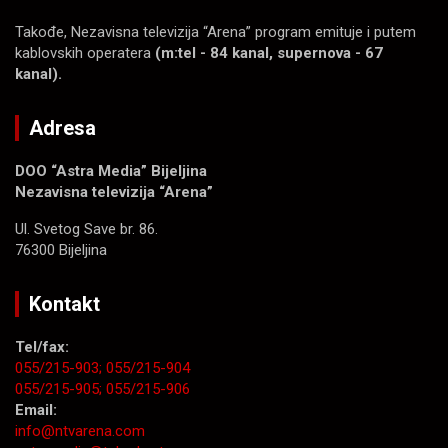
Takođe, Nezavisna televizija “Arena” program emituje i putem
kablovskih operatera
(m:tel - 84 kanal, supernova - 67
kanal).
Adresa
DOO “Astra Media” Bijeljina
Nezavisna televizija “Arena”
Ul. Svetog Save br. 86.
76300 Bijeljina
Kontakt
Tel/fax:
055/215-903;
055/215-904
055/215-905;
055/215-906
Email:
info@ntvarena.com