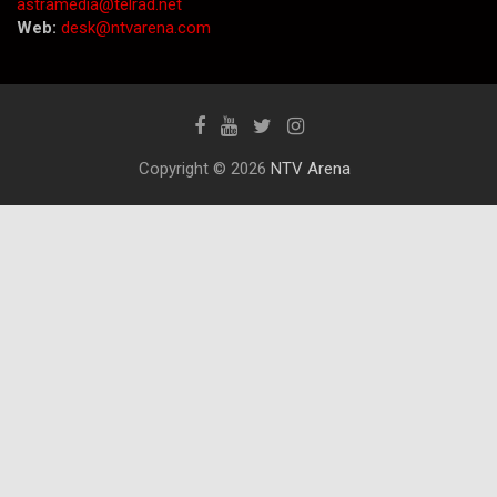
astramedia@telrad.net
Web:
desk@ntvarena.com
Copyright © 2026
NTV Arena