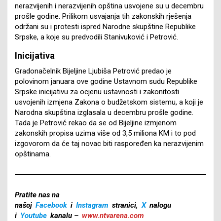
nerazvijenih i nerazvijenih opština usvojene su u decembru
prošle godine. Prilikom usvajanja tih zakonskih rješenja
održani su i protesti ispred Narodne skupštine Republike
Srpske, a koje su predvodili Stanivuković i Petrović.
Inicijativa
Gradonačelnik Bijeljine Ljubiša Petrović predao je
polovinom januara ove godine Ustavnom sudu Republike
Srpske inicijativu za ocjenu ustavnosti i zakonitosti
usvojenih izmjena Zakona o budžetskom sistemu, a koji je
Narodna skupština izglasala u decembru prošle godine.
Tada je Petrović rekao da se od Bijeljine izmjenom
zakonskih propisa uzima više od 3,5 miliona KM i to pod
izgovorom da će taj novac biti raspoređen ka nerazvijenim
opštinama.
Pratite nas na
našoj
Facebook
i
Instagram
stranici,
X
nalogu
i
Youtube
kanalu –
www.ntvarena.com