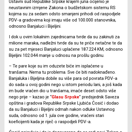
Ustavni sud Republike Srpske krajem juna ocijenio je
neustavnim izmjene Zakona o budžetskom sistemu RS
kojima su za sedam odsto smanjeni prihodi od raspodjele
PDV-a gradovima koji imaju više od 100.000 stanovnika,
odnosno Banjaluci i Bijeljini.
I dok u ovim lokalnim zajednicama tvrde da su zakinuti za
milione maraka, nadležni tvrde da su te priče netačne te da
su za pet mjeseci Banjaluci uplaćene 187.224 KM, odnosno
Bijeljini 102.044 manje u odnosu na prošlu godinu.
– Te pare koje su im oduzete biće im isplaćene u
tranšama. Nema tu problema. Sve će biti nadoknađeno.
Banjaluka i Bijeljina dobile su više para od povrata PDV-a
do sada u ovoj godini nego u istom periodu lani, a još kada
im bude vraćen dio u tranšama, imaće deset odsto više
nego prije – kazao je “
Glasu Srpske
” predsjednik Saveza
opština i gradova Republike Srpske Ljubića Ćosić i dodao
da su Banjaluci i Bijeljini odmah nakon odluke Ustavnog
suda, odnosno od 1. jula ove godine, vraćeni stari
koeficijenti kada je riječ o raspodjeli PDV-a.