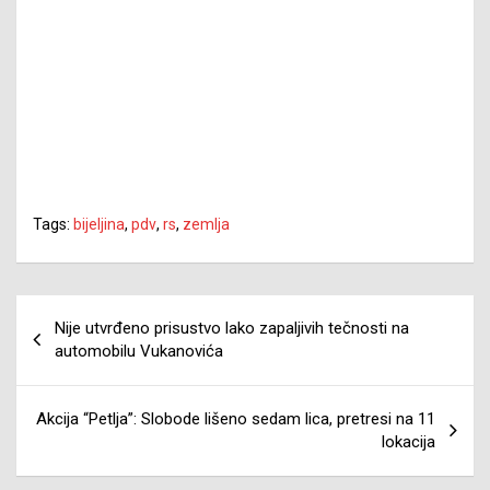
Tags:
bijeljina
,
pdv
,
rs
,
zemlja
Navigacija
Nije utvrđeno prisustvo lako zapaljivih tečnosti na
članaka
automobilu Vukanovića
Akcija “Petlja”: Slobode lišeno sedam lica, pretresi na 11
lokacija