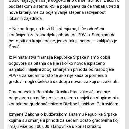
Ćosić najavljuje i da je dogovoreno da se radi novi Zakon o
budžetskom sistemu RS, a pojašnjava da će trebati utvrditi
nove kriterijume za ocjenjivanje stepena razvijenosti
lokalnih zajednica.
– Nakon toga, na bazi tih kriterijuma, biće određeni
koeficijenti za raspodjelu prihoda od PDV-a. Sumnjam da
će to biti do kraja godine, jer kratak je period – zaključio je
Ćosić.
Iz Ministarstva finansija Republike Srpske nismo dobili
odgovore na pitanja da li je i koliko novca isplaćeno
Banjaluci i Bijeljini zbog smanjenih prihoda od raspodjele
PDV-a za sedam odsto te ako nije kada bi pomenuti
gradovi mogli očekivati da dobiju novac za koji su zakinuti.
Gradonačelnik Banjaluke Draško Stanivuković juče nije
odgovarao na naše pozive, a nismo uspjeli da stupimo ni u
kontakt sa gradonačelnikom Bijeljine Ljubišom Petrovićem.
Izmjene Zakona o budžetskom sistemu Republike Srpske
kojima su smanjeni prihodi za sedam odsto gradovima koji
imaju više od 100.000 stanovnika u korist izrazito