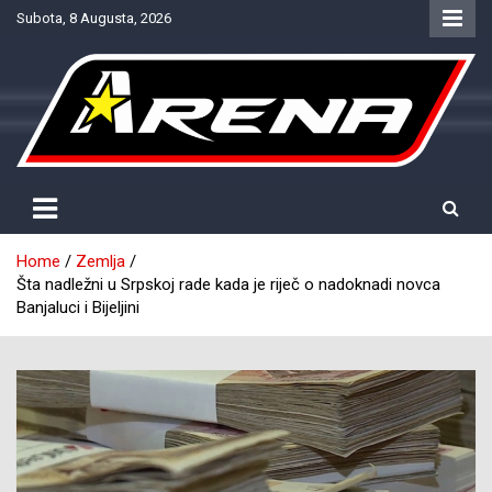
Skip
Subota, 8 Augusta, 2026
to
content
Provjereno. Tačno. Objektivno.
NTV Arena
Home
Zemlja
Šta nadležni u Srpskoj rade kada je riječ o nadoknadi novca
Banjaluci i Bijeljini