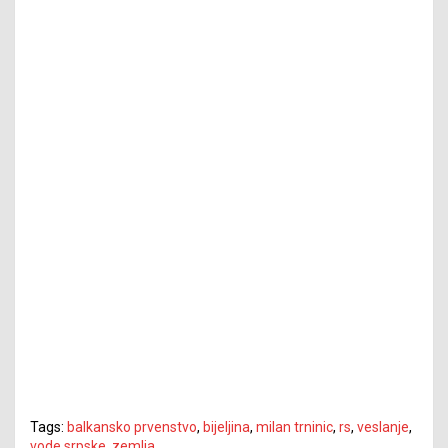
Tags:
balkansko prvenstvo
,
bijeljina
,
milan trninic
,
rs
,
veslanje
,
vode srpske
,
zemlja