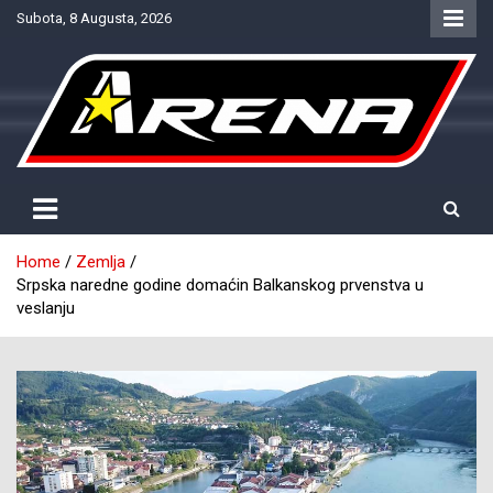
Skip
Subota, 8 Augusta, 2026
to
content
Provjereno. Tačno. Objektivno.
NTV Arena
Home
Zemlja
Srpska naredne godine domaćin Balkanskog prvenstva u
veslanju