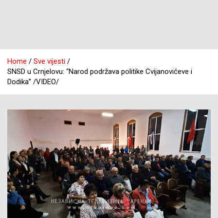
Home
Sve vijesti
SNSD u Crnjelovu: “Narod podržava politike Cvijanovićeve i
Dodika” /VIDEO/