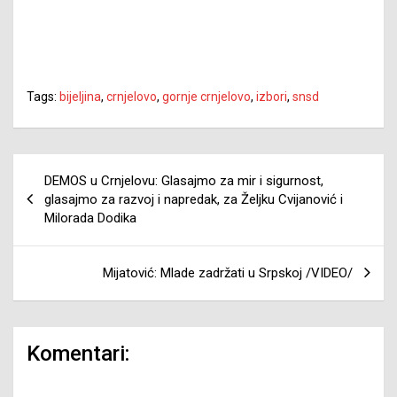
Tags:
bijeljina
,
crnjelovo
,
gornje crnjelovo
,
izbori
,
snsd
Navigacija
DEMOS u Crnjelovu: Glasajmo za mir i sigurnost,
članaka
glasajmo za razvoj i napredak, za Željku Cvijanović i
Milorada Dodika
Mijatović: Mlade zadržati u Srpskoj /VIDEO/
Komentari: