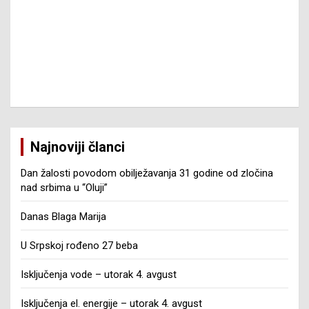
Najnoviji članci
Dan žalosti povodom obilježavanja 31 godine od zločina
nad srbima u “Oluji”
Danas Blaga Marija
U Srpskoj rođeno 27 beba
Isključenja vode – utorak 4. avgust
Isključenja el. energije – utorak 4. avgust