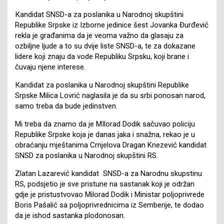
Кandidat SNSD-a za poslanika u Narodnoj skupštini
Republike Srpske iz Izborne jedinice šest Jovanka Đurđević
rekla je građanima da je veoma važno da glasaju za
ozbiljne ljude a to su dvije liste SNSD-a, te za dokazane
lidere koji znaju da vode Republiku Srpsku, koji brane i
čuvaju njene interese.
Кandidat za poslanika u Narodnoj skupštini Republike
Srpske Milica Lovrić naglasila je da su srbi ponosan narod,
samo treba da bude jedinstven.
Mi treba da znamo da je MIlorad Dodik sačuvao policiju
Republike Srpske koja je danas jaka i snažna, rekao je u
obraćanju mještanima Crnjelova Dragan Knezević kandidat
SNSD za poslanika u Narodnoj skupštini RS.
Zlatan Lazarević kandidat SNSD-a za Narodnu skupstinu
RS, podsjetio je sve pristune na sastanak koji je održan
gdje je pristustvovao Milorad Dodik i Ministar poljoprivrede
Boris Pašalić sa poljoprivrednicima iz Semberije, te dodao
da je ishod sastanka plodonosan.