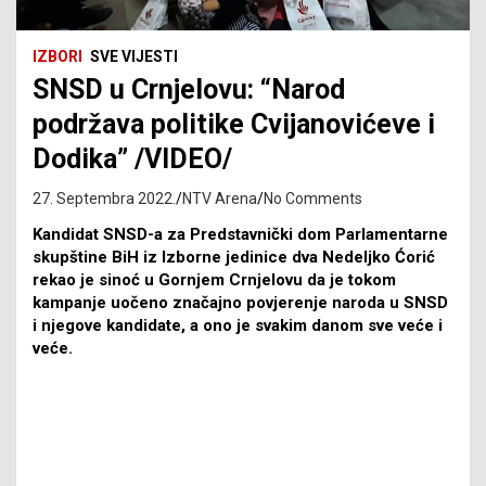
IZBORI
SVE VIJESTI
SNSD u Crnjelovu: “Narod
podržava politike Cvijanovićeve i
Dodika” /VIDEO/
27. Septembra 2022.
NTV Arena
No Comments
Kandidat SNSD-a za Predstavnički dom Parlamentarne
skupštine BiH iz Izborne jedinice dva Nedeljko Ćorić
rekao je sinoć u Gornjem Crnjelovu da je tokom
kampanje uočeno značajno povjerenje naroda u SNSD
i njegove kandidate, a ono je svakim danom sve veće i
veće.