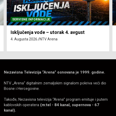
SERVISNE INFORMACIJE
Isključenja vode – utorak 4. avgust
4. Augusta 2026.
NTV Arena
Nezavisna Televizija “Arena” osnovana je 1999. godine.
NTV „Arena“ digitalnim zemaljskim signalom pokriva veći dio
Bosne i Hercegovine.
Takođe, Nezavisna televizija “Arena” program emituje i putem
kablovskih operatera
(m:tel - 84 kanal, supernova - 67
kanal).