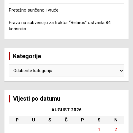
Pretežno sunčano i vruće
Pravo na subvenciju za traktor “Belarus” ostvarila 84
korisnika
Kategorije
Kategorije
Vijesti po datumu
AUGUST 2026
P
U
S
Č
P
S
N
1
2