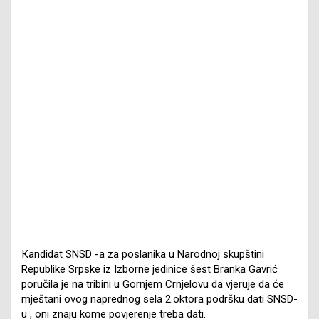
Кandidat SNSD -a za poslanika u Narodnoj skupštini
Republike Srpske iz Izborne jedinice šest Branka Gavrić
poručila je na tribini u Gornjem Crnjelovu da vjeruje da će
mještani ovog naprednog sela 2.oktora podršku dati SNSD-
u , oni znaju kome povjerenje treba dati.