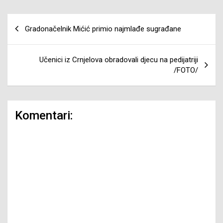
Navigacija
Gradonačelnik Mićić primio najmlađe sugrađane
članaka
Učenici iz Crnjelova obradovali djecu na pedijatriji
/FOTO/
Komentari: