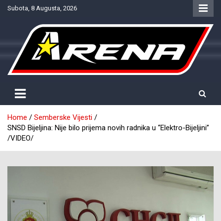
Skip
Subota, 8 Augusta, 2026
to
content
Provjereno. Tačno. Objektivno.
NTV Arena
Home
Semberske Vijesti
SNSD Bijeljina: Nije bilo prijema novih radnika u “Elektro-Bijeljini”
/VIDEO/