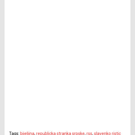
Tags:
bijeljina
,
republicka stranka srpske
,
rss
,
slavenko ristic