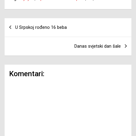
Navigacija
U Srpskoj rođeno 16 beba
članaka
Danas svjetski dan šale
Komentari: