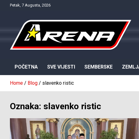
Skip
Petak, 7 Augusta, 2026
to
content
Provjereno. Tačno. Objektivno.
NTV Arena
POČETNA
SVE VIJESTI
SEMBERSKE
ZEMLJ
Home
Blog
slavenko ristic
Oznaka:
slavenko ristic