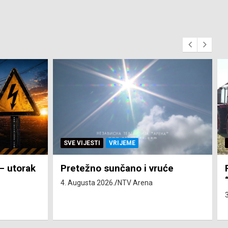
SVE VIJESTI
ZEMLJA
će
Pravo na subvenciju za traktor
“Belarus” ostvarila 84 korisnika
3. Augusta 2026.
NTV Arena