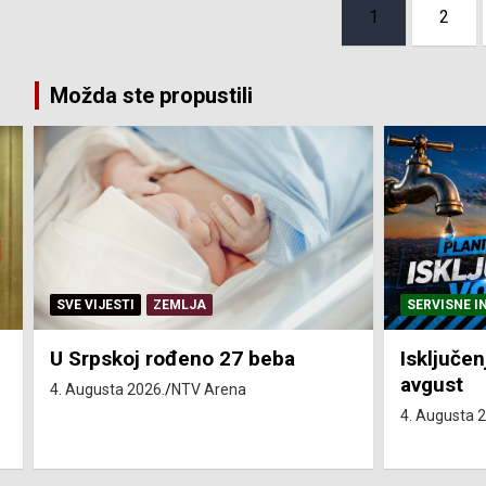
Posts
1
2
pagination
Možda ste propustili
SERVISNE INFORMACIJE
SERVISNE I
Isključenja vode – utorak 4.
Isključen
avgust
4. avgust
4. Augusta 2026.
NTV Arena
4. Augusta 