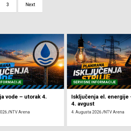
3
Next
NFORMACIJE
SVE VIJESTI
VRIJEME
ja el. energije – utorak
Pretežno sunčano i vru
4. Augusta 2026.
NTV Arena
2026.
NTV Arena