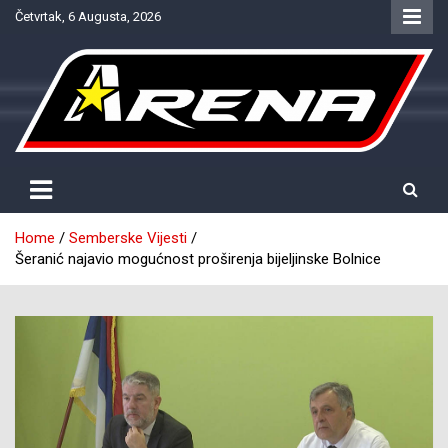
Skip
Četvrtak, 6 Augusta, 2026
to
content
Provjereno. Tačno. Objektivno.
NTV Arena
Home
Semberske Vijesti
Šeranić najavio mogućnost proširenja bijeljinske Bolnice