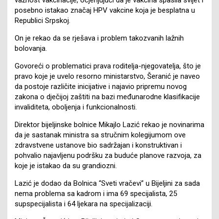
posebno istakao značaj HPV vakcine koja je besplatna u
Republici Srpskoj.
On je rekao da se rješava i problem takozvanih lažnih
bolovanja.
Govoreći o problematici prava roditelja-njegovatelja, što je
pravo koje je uvelo resorno ministarstvo, Šeranić je naveo
da postoje različite inicijative i najavio pripremu novog
zakona o dječijoj zaštiti na bazi međunarodne klasifikacije
invaliditeta, oboljenja i funkcionalnosti.
Direktor bijeljinske bolnice Mikajlo Lazić rekao je novinarima
da je sastanak ministra sa stručnim kolegijumom ove
zdravstvene ustanove bio sadržajan i konstruktivan i
pohvalio najavljenu podršku za buduće planove razvoja, za
koje je istakao da su grandiozni.
Lazić je dodao da Bolnica “Sveti vračevi” u Bijeljini za sada
nema problema sa kadrom i ima 69 specijalista, 25
supspecijalista i 64 ljekara na specijalizaciji.