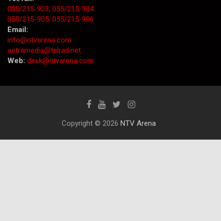
055/215-903;
055/215-904
055/215-905;
055/215-906
Email:
info@ntvarena.com
astramedia@telrad.net
Web:
desk@ntvarena.com
Copyright © 2026
NTV Arena