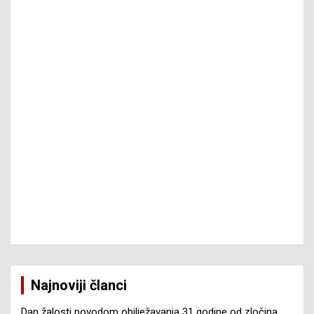
Najnoviji članci
Dan žalosti povodom obilježavanja 31 godine od zločina