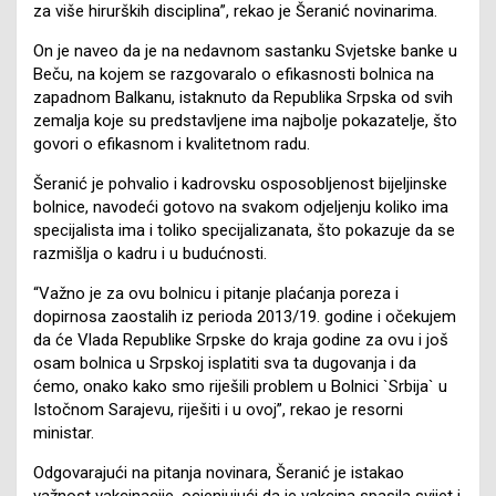
za više hirurških disciplina”, rekao je Šeranić novinarima.
On je naveo da je na nedavnom sastanku Svjetske banke u
Beču, na kojem se razgovaralo o efikasnosti bolnica na
zapadnom Balkanu, istaknuto da Republika Srpska od svih
zemalja koje su predstavljene ima najbolje pokazatelje, što
govori o efikasnom i kvalitetnom radu.
Šeranić je pohvalio i kadrovsku osposobljenost bijeljinske
bolnice, navodeći gotovo na svakom odjeljenju koliko ima
specijalista ima i toliko specijalizanata, što pokazuje da se
razmišlja o kadru i u budućnosti.
“Važno je za ovu bolnicu i pitanje plaćanja poreza i
dopirnosa zaostalih iz perioda 2013/19. godine i očekujem
da će Vlada Republike Srpske do kraja godine za ovu i još
osam bolnica u Srpskoj isplatiti sva ta dugovanja i da
ćemo, onako kako smo riješili problem u Bolnici `Srbija` u
Istočnom Sarajevu, riješiti i u ovoj”, rekao je resorni
ministar.
Odgovarajući na pitanja novinara, Šeranić je istakao
važnost vakcinacije, ocjenjujući da je vakcina spasila svijet i