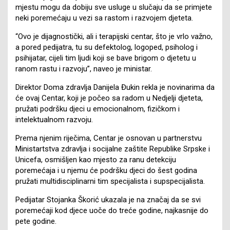
mjestu mogu da dobiju sve usluge u slučaju da se primjete
neki poremećaju u vezi sa rastom i razvojem djeteta.
“Ovo je dijagnostički, ali i terapijski centar, što je vrlo važno,
a pored pedijatra, tu su defektolog, logoped, psiholog i
psihijatar, cijeli tim ljudi koji se bave brigom o djetetu u
ranom rastu i razvoju”, naveo je ministar.
Direktor Doma zdravlja Danijela Đukin rekla je novinarima da
će ovaj Centar, koji je počeo sa radom u Nedjelji djeteta,
pružati podršku djeci u emocionalnom, fizičkom i
intelektualnom razvoju.
Prema njenim riječima, Centar je osnovan u partnerstvu
Ministartstva zdravlja i socijalne zaštite Republike Srpske i
Unicefa, osmišljen kao mjesto za ranu detekciju
poremećaja i u njemu će podršku djeci do šest godina
pružati multidisciplinarni tim specijalista i supspecijalista.
Pedijatar Stojanka Škorić ukazala je na značaj da se svi
poremećaji kod djece uoče do treće godine, najkasnije do
pete godine.