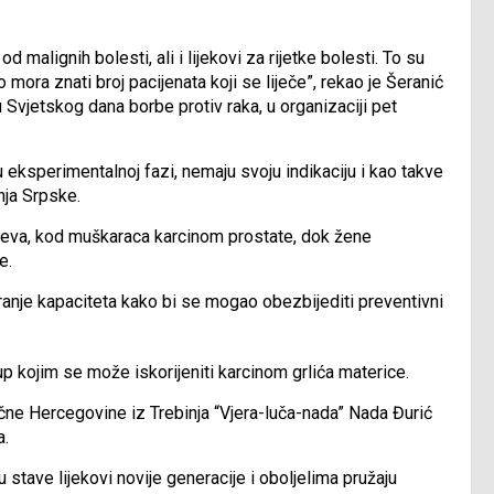
 malignih bolesti, ali i lijekovi za rijetke bolesti. To su
mora znati broj pacijenata koji se liječe”, rekao je Šeranić
u Svjetskog dana borbe protiv raka, u organizaciji pet
 eksperimentalnoj fazi, nemaju svoju indikaciju i kao takve
ja Srpske.
ijeva, kod muškaraca karcinom prostate, dok žene
e.
ranje kapaciteta kako bi se mogao obezbijediti preventivni
up kojim se može iskorijeniti karcinom grlića materice.
očne Hercegovine iz Trebinja “Vjera-luča-nada” Nada Đurić
a.
tu stave lijekovi novije generacije i oboljelima pružaju