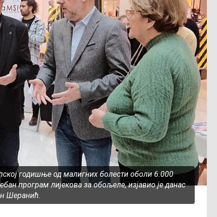
ској годишње од малигних болести оболи 6.000
себан програм лијекова за обољеле, изјавио је данас
ен Шеранић.