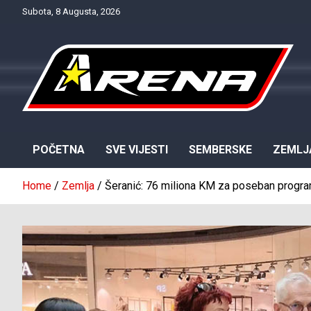
Skip
Subota, 8 Augusta, 2026
to
content
Provjereno. Tačno. Objektivno.
NTV Arena
POČETNA
SVE VIJESTI
SEMBERSKE
ZEMLJ
Home
Zemlja
Šeranić: 76 miliona KM za poseban program