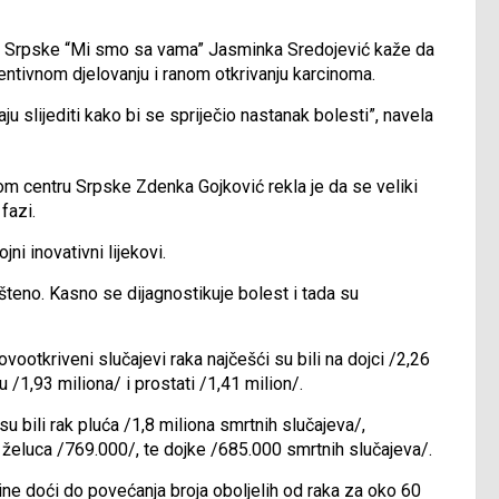
a Srpske “Mi smo sa vama” Jasminka Sredojević kaže da
ntivnom djelovanju i ranom otkrivanju karcinoma.
 slijediti kako bi se spriječio nastanak bolesti”, navela
om centru Srpske Zdenka Gojković rekla je da se veliki
fazi.
ni inovativni lijekovi.
šteno. Kasno se dijagnostikuje bolest i tada su
otkriveni slučajevi raka najčešći su bili na dojci /2,26
 /1,93 miliona/ i prostati /1,41 milion/.
su bili rak pluća /1,8 miliona smrtnih slučajeva/,
k želuca /769.000/, te dojke /685.000 smrtnih slučajeva/.
e doći do povećanja broja oboljelih od raka za oko 60