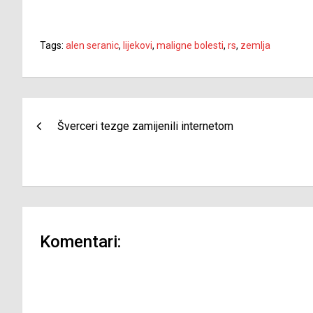
Tags:
alen seranic
,
lijekovi
,
maligne bolesti
,
rs
,
zemlja
Navigacija
Šverceri tezge zamijenili internetom
članaka
Komentari: