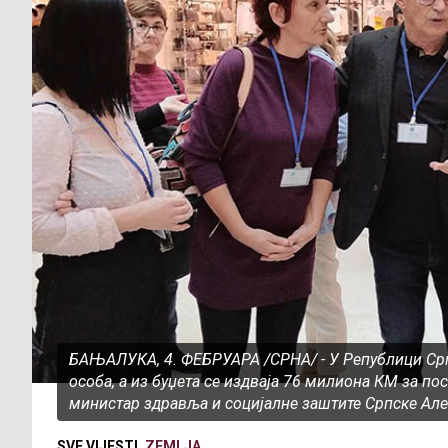
БАЊАЛУКА, 4. ФЕБРУАРА /СРНА/ - У Републици Срп
особа, а из буџета се издваја 76 милиона КМ за по
министар здравља и социјалне заштите Српске Ал
SVE VIJESTI
ZEMLJA