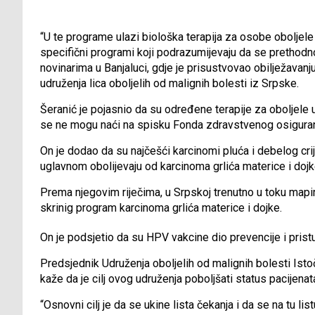
“U te programe ulazi biološka terapija za osobe oboljele od
specifični programi koji podrazumijevaju da se prethodno 
novinarima u Banjaluci, gdje je prisustvovao obilježavanj
udruženja lica oboljelih od malignih bolesti iz Srpske.
Šeranić je pojasnio da su određene terapije za oboljele u
se ne mogu naći na spisku Fonda zdravstvenog osiguran
On je dodao da su najčešći karcinomi pluća i debelog cr
uglavnom obolijevaju od karcinoma grlića materice i dojk
Prema njegovim riječima, u Srpskoj trenutno u toku mapi
skrinig program karcinoma grlića materice i dojke.
On je podsjetio da su HPV vakcine dio prevencije i prist
Predsjednik Udruženja oboljelih od malignih bolesti Ist
kaže da je cilj ovog udruženja poboljšati status pacijenat
“Osnovni cilj je da se ukine lista čekanja i da se na tu lis