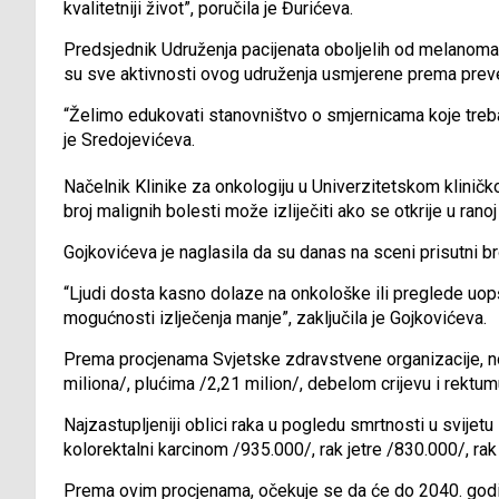
kvalitetniji život”, poručila je Đurićeva.
Predsjednik Udruženja pacijenata oboljelih od melanom
su sve aktivnosti ovog udruženja usmjerene prema preve
“Želimo edukovati stanovništvo o smjernicama koje trebaju
je Sredojevićeva.
Načelnik Klinike za onkologiju u Univerzitetskom kliničk
broj malignih bolesti može izliječiti ako se otkrije u ranoj 
Gojkovićeva je naglasila da su danas na sceni prisutni broj
“Ljudi dosta kasno dolaze na onkološke ili preglede uop
mogućnosti izlječenja manje”, zaključila je Gojkovićeva.
Prema procjenama Svjetske zdravstvene organizacije, novo
miliona/, plućima /2,21 milion/, debelom crijevu i rektumu
Najzastupljeniji oblici raka u pogledu smrtnosti u svijetu 
kolorektalni karcinom /935.000/, rak jetre /830.000/, ra
Prema ovim procjenama, očekuje se da će do 2040. godin