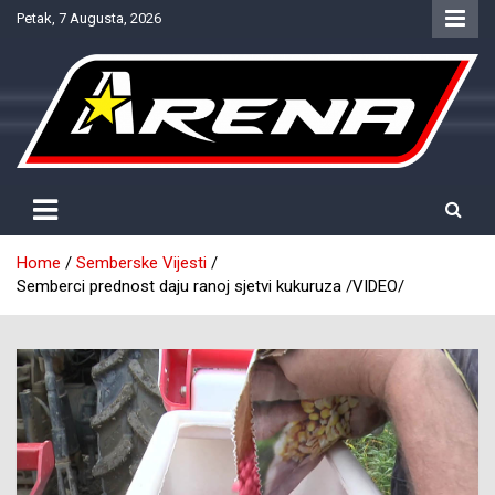
Skip
Petak, 7 Augusta, 2026
to
content
Provjereno. Tačno. Objektivno.
NTV Arena
Home
Semberske Vijesti
Semberci prednost daju ranoj sjetvi kukuruza /VIDEO/