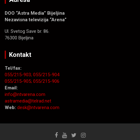
DOO “Astra Media” Bijeljina
Nezavisna televizija “Arena”
Ul. Svetog Save br. 86.
76300 Bijeljina
Kontakt
Tel/fax:
055/215-903;
055/215-904
055/215-905;
055/215-906
Email:
info@ntvarena.com
astramedia@telrad.net
Web:
desk@ntvarena.com