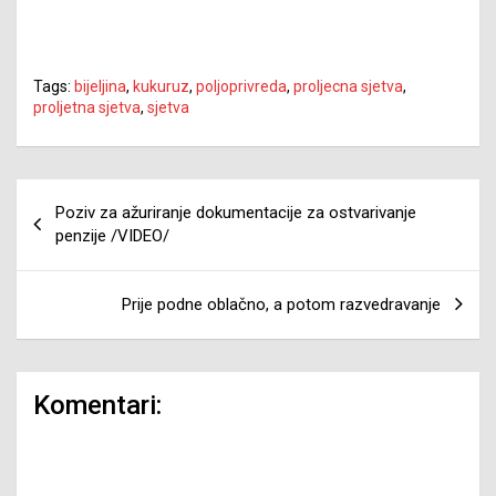
Tags:
bijeljina
,
kukuruz
,
poljoprivreda
,
proljecna sjetva
,
proljetna sjetva
,
sjetva
Navigacija
Poziv za ažuriranje dokumentacije za ostvarivanje
članaka
penzije /VIDEO/
Prije podne oblačno, a potom razvedravanje
Komentari: