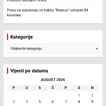
Pretežno sunčano i vruće
Pravo na subvenciju za traktor “Belarus” ostvarila 84
korisnika
Kategorije
Kategorije
Vijesti po datumu
AUGUST 2026
P
U
S
Č
P
S
N
1
2
3
4
5
6
7
8
9