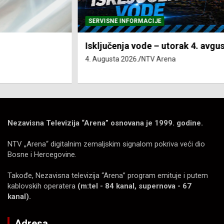
SERVISNE INFORMACIJE
Isključenja vode – utorak 4. avgust
4. Augusta 2026.
NTV Arena
Nezavisna Televizija “Arena” osnovana je 1999. godine.
NTV „Arena“ digitalnim zemaljskim signalom pokriva veći dio
Bosne i Hercegovine.
Takođe, Nezavisna televizija “Arena” program emituje i putem
kablovskih operatera
(m:tel - 84 kanal, supernova - 67
kanal).
Adresa