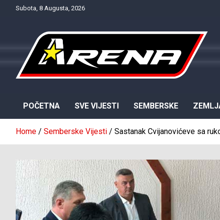
Skip
Subota, 8 Augusta, 2026
to
content
Provjereno. Tačno. Objektivno.
NTV Arena
POČETNA
SVE VIJESTI
SEMBERSKE
ZEMLJ
Home
Semberske Vijesti
Sastanak Cvijanovićeve sa ru