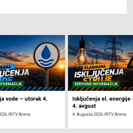
NFORMACIJE
SVE VIJESTI
VRIJEME
ja el. energije – utorak
Pretežno sunčano i vru
4. Augusta 2026.
NTV Arena
2026.
NTV Arena