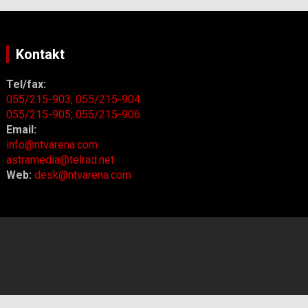
Kontakt
Tel/fax:
055/215-903;
055/215-904
055/215-905;
055/215-906
Email:
info@ntvarena.com
astramedia@telrad.net
Web:
desk@ntvarena.com