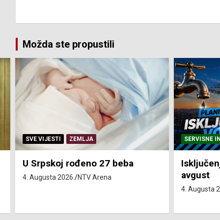
Možda ste propustili
SERVISNE INFORMACIJE
SERVISNE I
Isključenja vode – utorak 4.
Isključen
avgust
4. avgust
4. Augusta 2026.
NTV Arena
4. Augusta 