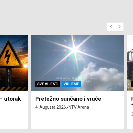
SVE VIJESTI
ZEMLJA
će
Pravo na subvenciju za traktor
“Belarus” ostvarila 84 korisnika
3. Augusta 2026.
NTV Arena