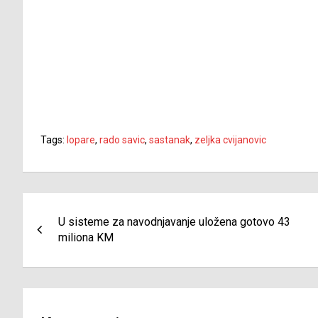
Tags:
lopare
,
rado savic
,
sastanak
,
zeljka cvijanovic
Navigacija
U sisteme za navodnjavanje uložena gotovo 43
članaka
miliona KM