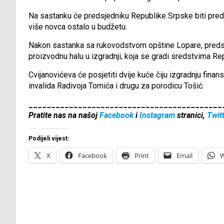
Na sastanku će predsjedniku Republike Srpske biti predl
više novca ostalo u budžetu.
Nakon sastanka sa rukovodstvom opštine Lopare, predsj
proizvodnu halu u izgradnji, koja se gradi sredstvima Rep
Cvijanovićeva će posjetiti dvije kuće čiju izgradnju fina
invalida Radivoja Tomića i drugu za porodicu Tošić.
___________________________________________
Pratite nas na našoj
Facebook
i
Instagram
stranici,
Twit
Podijeli vijest:
X
Facebook
Print
Email
W