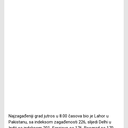
Najzagađeniji grad jutros u 8.00 časova bio je Lahor u
Pakistanu, sa indeksom zagađenosti 226, slijedi Delhi u
Indiji sa indeksom 201, Sarajevo sa 176, Beograd sa 170.