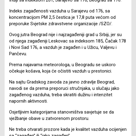
Indeks zagađenosti vazduha u Sarajevu od 176, sa
koncentracijom PM 2,5 čestica je 17,8 puta većom od
preporuke Svjetske zdravstvene organizacije /SZO/.
Ovog jutra Beograd nije i najzagađeniji grad u Srbiji, jer su
od njega zagađeniji Leskovac sa indeksom 185, Čačak 178
i Novi Sad 176, a vazduh je zagađen i u Užicu, Valjevu i
Pančevu.
Prema najavama meteorologa, u Beogradu se uskoro
očekuje košava, koja će očistiti vazduh u prestonici.
Na sajtu Gradskog zavoda za javno zdravlje Beograd,
navodi se da prema preporuci stručnjaka, u slučaju jako
zagađenog vazduha, treba skratiti dužinu i intenzitet
napornih aktivnosti.
Osjetljivim kategorijama stanovništva savjetuje se da
vježbanje obave u zatvorenom prostoru.
Ne treba otvarati prozore kada je kvalitet vazduha ocijenjen
sa “zagađen” ili “jako zagađen”.