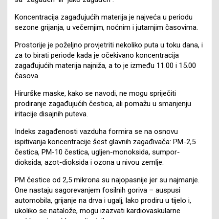
Koncentracija zagađujućih materija je najveća u periodu
sezone grijanja, u večernjim, noćnim i jutarnjim časovima.
Prostorije je poželjno provjetriti nekoliko puta u toku dana, i
za to birati periode kada je očekivano koncentracija
zagađujućih materija najniža, a to je između 11.00 i 15.00
časova.
Hirurške maske, kako se navodi, ne mogu spriječiti
prodiranje zagađujućih čestica, ali pomažu u smanjenju
iritacije disajnih puteva.
Indeks zagađenosti vazduha formira se na osnovu
ispitivanja koncentracije šest glavnih zagađivača: PM-2,5
čestica, PM-10 čestica, ugljen-monoksida, sumpor-
dioksida, azot-dioksida i ozona u nivou zemlje.
PM čestice od 2,5 mikrona su najopasnije jer su najmanje.
One nastaju sagorevanjem fosilnih goriva – auspusi
automobila, grijanje na drva i ugalj, lako prodiru u tijelo i,
ukoliko se natalože, mogu izazvati kardiovaskularne