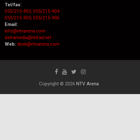
Tel/fax:
055/215-903;
055/215-904
055/215-905;
055/215-906
Email:
info@ntvarena.com
astramedia@telrad.net
Web:
desk@ntvarena.com
Copyright © 2026
NTV Arena