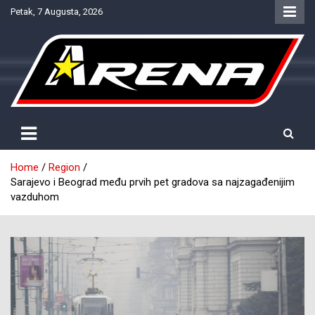
Skip
Petak, 7 Augusta, 2026
to
content
Provjereno. Tačno. Objektivno.
NTV Arena
Home
Region
Sarajevo i Beograd među prvih pet gradova sa najzagađenijim
vazduhom