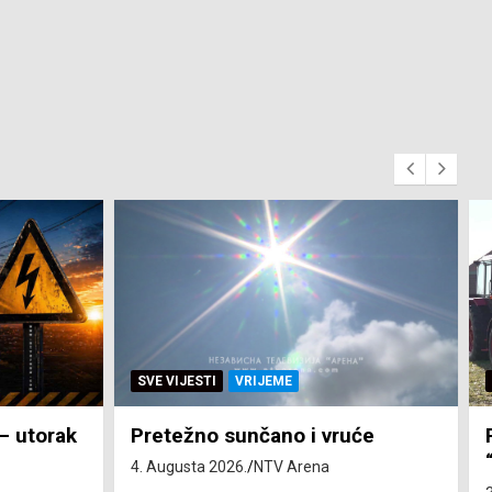
SVE VIJESTI
ZEMLJA
će
Pravo na subvenciju za traktor
“Belarus” ostvarila 84 korisnika