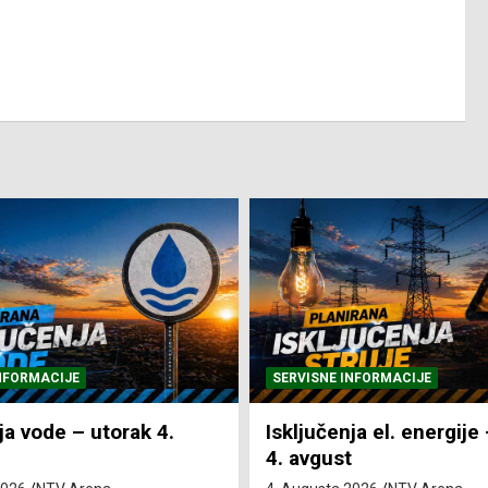
NFORMACIJE
SVE VIJESTI
VRIJEME
ja el. energije – utorak
Pretežno sunčano i vru
4. Augusta 2026.
NTV Arena