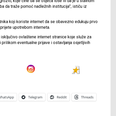
roziti, koje čine da se osjeća loše ili da je u stalnom
ba da traže pomoć nadležnih institucija”, ističu iz
nika koji koriste internet da se obavezno edukuju prvo
prijete upotrebom interneta.
isključivo ovlaštene internet stranice koje služe za
prilikom eventualne prijave i ostavljanja osjetljivih
hatsApp
Telegram
Reddit
Threads