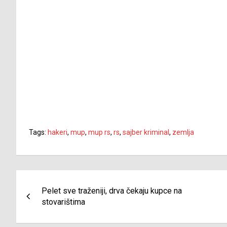
Tags:
hakeri
,
mup
,
mup rs
,
rs
,
sajber kriminal
,
zemlja
Navigacija
Pelet sve traženiji, drva čekaju kupce na
članaka
stovarištima