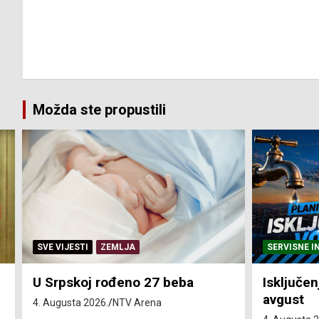
Možda ste propustili
SERVISNE INFORMACIJE
SERVISNE I
Isključenja vode – utorak 4.
Isključen
avgust
4. avgust