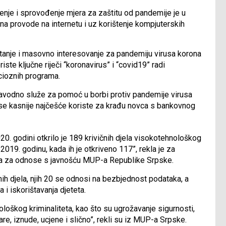
nje i sprovođenje mjera za zaštitu od pandemije je u
ena provode na internetu i uz korištenje kompjuterskih
o stanje i masovno interesovanje za pandemiju virusa korona
iste ključne riječi “koronavirus” i “covid19” radi
icioznih programa.
e navodno služe za pomoć u borbi protiv pandemije virusa
ji se kasnije najčešće koriste za krađu novca s bankovnog
0. godini otkrilo je 189 krivičnih djela visokotehnološkog
 2019. godinu, kada ih je otkriveno 117”, rekla je za
nja za odnose s javnošću MUP-a Republike Srpske.
čnih djela, njih 20 se odnosi na bezbjednost podataka, a
 i iskorištavanja djeteta.
ološkog kriminaliteta, kao što su ugrožavanje sigurnosti,
re, iznude, ucjene i slično”, rekli su iz MUP-a Srpske.