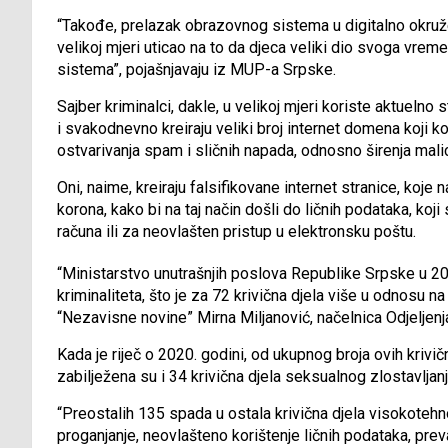
“Takođe, prelazak obrazovnog sistema u digitalno okruže
velikoj mjeri uticao na to da djeca veliki dio svoga vrem
sistema”, pojašnjavaju iz MUP-a Srpske.
Sajber kriminalci, dakle, u velikoj mjeri koriste aktueln
i svakodnevno kreiraju veliki broj internet domena koji kor
ostvarivanja spam i sličnih napada, odnosno širenja mal
Oni, naime, kreiraju falsifikovane internet stranice, koj
korona, kako bi na taj način došli do ličnih podataka, ko
računa ili za neovlašten pristup u elektronsku poštu.
“Ministarstvo unutrašnjih poslova Republike Srpske u 202
kriminaliteta, što je za 72 krivična djela više u odnosu na
“Nezavisne novine” Mirna Miljanović, načelnica Odjelje
Kada je riječ o 2020. godini, od ukupnog broja ovih krivi
zabilježena su i 34 krivična djela seksualnog zlostavljanja
“Preostalih 135 spada u ostala krivična djela visokotehn
proganjanje, neovlašteno korištenje ličnih podataka, preva