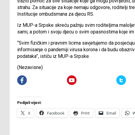
tražiti pomoć za sve situacije koje ga mogu povrijediti, ug
strahu. Za situacije za koje nemaju odgovore, roditelji tre
Institucije ombudsmana za djecu RS.
Iz MUP-a Srpske skreću pažnju svim roditeljima maloljet
sami, a potom i svoju djecu o svim opasnostima koje im 
“Svim fizičkim i pravnim licima savjetujemo da posjećuju 
informisanje o pandemiji virusa korona i da budu obazrivi 
podataka”, ističu iz MUP-a Srpske.
(Nezavisne)
Podijeli vijest:
X
Facebook
Print
Email
W