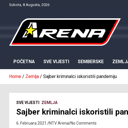
Skip
Subota, 8 Augusta, 2026
to
content
Provjereno. Tačno. Objektivno.
NTV Arena
POČETNA
SVE VIJESTI
SEMBERSKE
ZEMLJ
Home
Zemlja
Sajber kriminalci iskoristili pandemiju
SVE VIJESTI
ZEMLJA
Sajber kriminalci iskoristili p
6. Februara 2021.
NTV Arena
No Comments