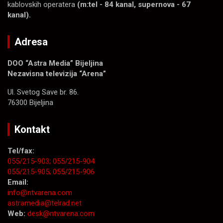
kablovskih operatera
(m:tel - 84 kanal, supernova - 67
kanal).
Adresa
DOO “Astra Media” Bijeljina
Nezavisna televizija “Arena”
Ul. Svetog Save br. 86.
76300 Bijeljina
Kontakt
Tel/fax:
055/215-903;
055/215-904
055/215-905;
055/215-906
Email:
info@ntvarena.com
astramedia@telrad.net
Web:
desk@ntvarena.com