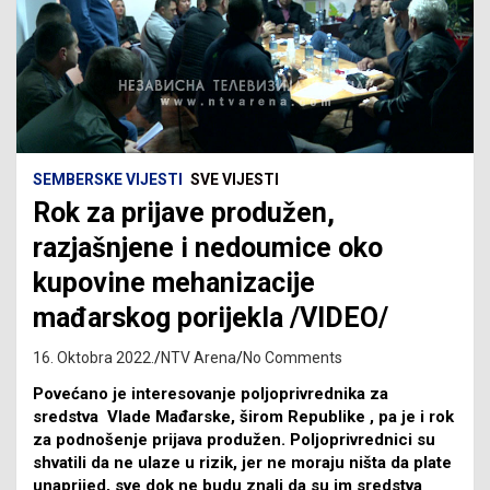
SEMBERSKE VIJESTI
SVE VIJESTI
Rok za prijave produžen,
razjašnjene i nedoumice oko
kupovine mehanizacije
mađarskog porijekla /VIDEO/
16. Oktobra 2022.
NTV Arena
No Comments
Povećano je interesovanje poljoprivrednika za
sredstva Vlade Mađarske, širom Republike , pa je i rok
za podnošenje prijava produžen. Poljoprivrednici su
shvatili da ne ulaze u rizik, jer ne moraju ništa da plate
unaprijed, sve dok ne budu znali da su im sredstva