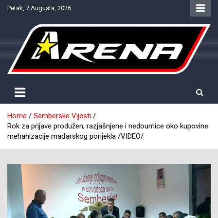
Skip
Petak, 7 Augusta, 2026
to
content
Provjereno. Tačno. Objektivno.
NTV Arena
Home
Semberske Vijesti
Rok za prijave produžen, razjašnjene i nedoumice oko kupovine
mehanizacije mađarskog porijekla /VIDEO/