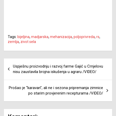
Tags:
bijeljina
,
madjarska
,
mehanizacija
,
poljoprivreda
,
rs
,
zemlja
,
zivot sela
Navigacija
Uspješnu proizvodnju i razvoj farme Gajić u Crnjelovu
članaka
nisu zaustavila brojna iskušenja u agraru /VIDEO/
Prošao je “karavan”, ali ne i sezona pripremanja zimnice
po starim provjerenim recepturama /VIDEO/