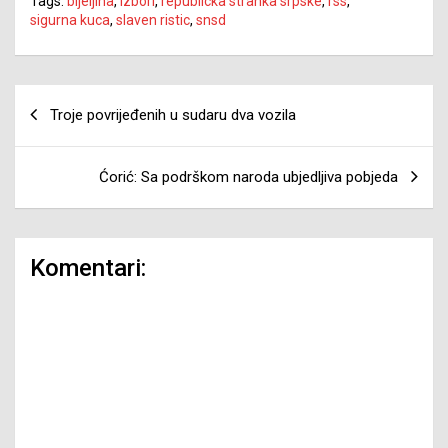
Tags:
bijeljina
,
izbori
,
republicka stranka srpske
,
rss
,
sigurna kuca
,
slaven ristic
,
snsd
Navigacija
Troje povrijeđenih u sudaru dva vozila
članaka
Ćorić: Sa podrškom naroda ubjedljiva pobjeda
Komentari: