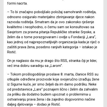
formi nacrta.
– To bi značajno poboljšalo položaj samohranih roditelja,
odnosno osiguralo materijalno zbrinjavanje djece nakon
razvoda roditelja. Smatram da je ovo zakonsko rješenje
kvalitetno i neophodno, o čemu sam se konsultovao sa
Savjetom za pravna pitanja Republičke stranke Srpske, a
želim da o tome porazgovaram i ovdje u Fondaciji „Lara“,
kao jednoj od najprepoznatljivijih organizacija kada je riječ o
zaštiti prava žena, posebno ranjivih kategorija – istakao je
Ristić.
On je naglasio da mu je drago što RSS, stranka čiji je lider,
već ima dobru saradnju sa „Larom“.
– Tokom prošlogodišnje proslave 8. marta, članice RSS su
otkupile određene proizvode koje svojeručno izrađuju žene
iz Sigurne kuće, jer smo željeli da im damo podršku. Neke
od predstavnica „Lare“ poznajem lično i želim da zahvalim
za priliku da dodatno budem upoznat o problemima u
ostvarivanju prava žena i da zajedno dogovorimo načine
daljeg djelovanja – dodao je Ristić.