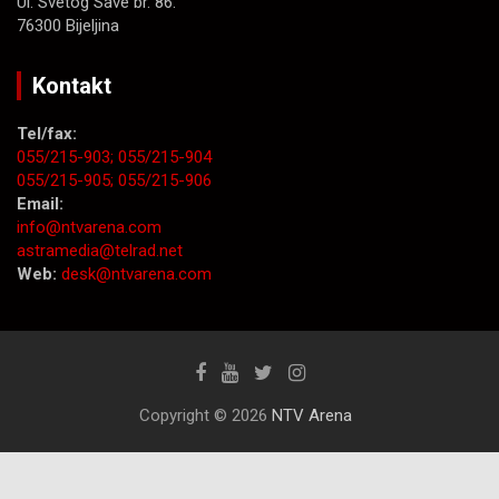
Ul. Svetog Save br. 86.
76300 Bijeljina
Kontakt
Tel/fax:
055/215-903;
055/215-904
055/215-905;
055/215-906
Email:
info@ntvarena.com
astramedia@telrad.net
Web:
desk@ntvarena.com
Copyright © 2026
NTV Arena