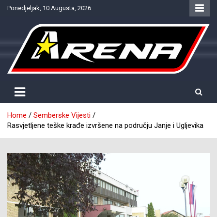
Skip
Ponedjeljak, 10 Augusta, 2026
to
content
Provjereno. Tačno. Objektivno.
NTV Arena
Home
Semberske Vijesti
Rasvjetljene teške krađe izvršene na području Janje i Ugljevika