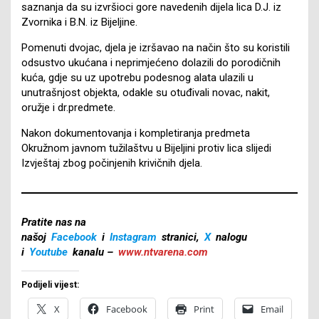
saznanja da su izvršioci gore navedenih dijela lica D.J. iz
Zvornika i B.N. iz Bijeljine.
Pomenuti dvojac, djela je izršavao na način što su koristili
odsustvo ukućana i neprimjećeno dolazili do porodičnih
kuća, gdje su uz upotrebu podesnog alata ulazili u
unutrašnjost objekta, odakle su otuđivali novac, nakit,
oružje i dr.predmete.
Nakon dokumentovanja i kompletiranja predmeta
Okružnom javnom tužilaštvu u Bijeljini protiv lica slijedi
Izvještaj zbog počinjenih krivičnih djela.
Pratite nas na
našoj
Facebook
i
Instagram
stranici,
X
nalogu
i
Youtube
kanalu –
www.ntvarena.com
Podijeli vijest:
X
Facebook
Print
Email