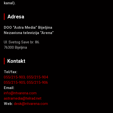
kanal).
Adresa
DOO “Astra Media” Bijeljina
Nezavisna televizija “Arena”
Ul. Svetog Save br. 86.
76300 Bijeljina
Kontakt
Tel/fax:
055/215-903;
055/215-904
055/215-905;
055/215-906
Email:
info@ntvarena.com
astramedia@telrad.net
Web:
desk@ntvarena.com