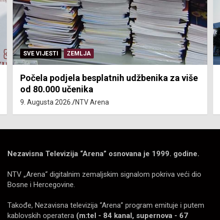
SVE VIJESTI
ZEMLJA
Počela podjela besplatnih udžbenika za više
od 80.000 učenika
9. Augusta 2026.
NTV Arena
Nezavisna Televizija “Arena” osnovana je 1999. godine.
NTV „Arena“ digitalnim zemaljskim signalom pokriva veći dio
Bosne i Hercegovine.
Takođe, Nezavisna televizija “Arena” program emituje i putem
kablovskih operatera
(m:tel - 84 kanal, supernova - 67