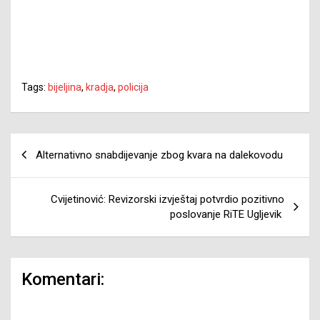
Tags:
bijeljina
,
kradja
,
policija
Navigacija
Alternativno snabdijevanje zbog kvara na dalekovodu
članaka
Cvijetinović: Revizorski izvještaj potvrdio pozitivno
poslovanje RiTE Ugljevik
Komentari: