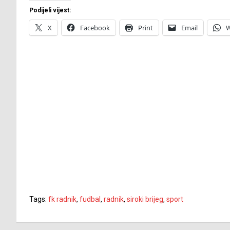
Podijeli vijest:
X
Facebook
Print
Email
W
Tags:
fk radnik
,
fudbal
,
radnik
,
siroki brijeg
,
sport