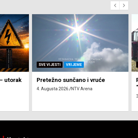
SVE VIJESTI
ZEMLJA
će
Pravo na subvenciju za traktor
“Belarus” ostvarila 84 korisnika
3. Augusta 2026.
NTV Arena