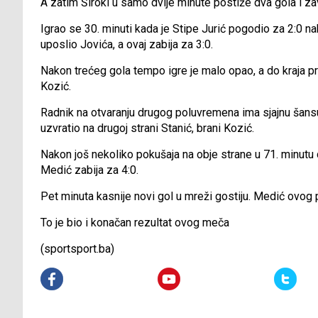
A zatim Široki u samo dvije minute postiže dva gola i z
Igrao se 30. minuti kada je Stipe Jurić pogodio za 2:0 n
uposlio Jovića, a ovaj zabija za 3:0.
Nakon trećeg gola tempo igre je malo opao, a do kraja prv
Kozić.
Radnik na otvaranju drugog poluvremena ima sjajnu šans
uzvratio na drugoj strani Stanić, brani Kozić.
Nakon još nekoliko pokušaja na obje strane u 71. minutu 
Medić zabija za 4:0.
Pet minuta kasnije novi gol u mreži gostiju. Medić ovog p
To je bio i konačan rezultat ovog meča
(sportsport.ba)