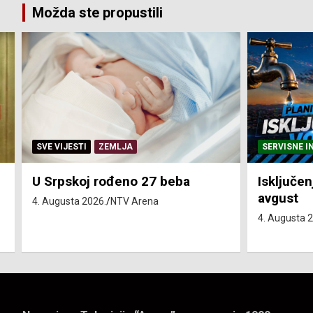
Možda ste propustili
SERVISNE INFORMACIJE
SERVISNE I
Isključenja vode – utorak 4.
Isključen
avgust
4. avgust
4. Augusta 2026.
NTV Arena
4. Augusta 