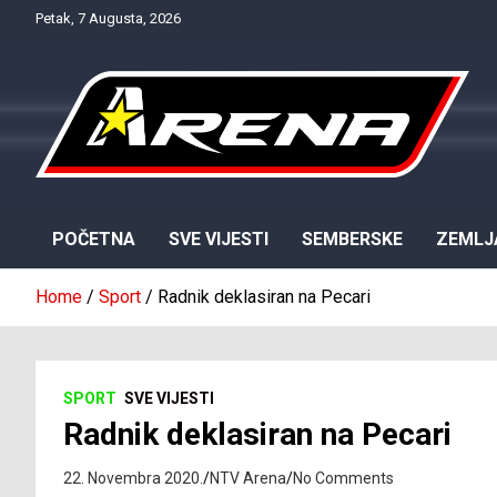
Skip
Petak, 7 Augusta, 2026
to
content
Provjereno. Tačno. Objektivno.
NTV Arena
POČETNA
SVE VIJESTI
SEMBERSKE
ZEMLJ
Home
Sport
Radnik deklasiran na Pecari
SPORT
SVE VIJESTI
Radnik deklasiran na Pecari
22. Novembra 2020.
NTV Arena
No Comments