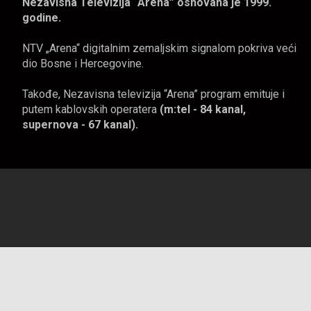
Nezavisna Televizija “Arena” osnovana je 1999.
godine.
NTV „Arena“ digitalnim zemaljskim signalom pokriva veći
dio Bosne i Hercegovine.
Takođe, Nezavisna televizija “Arena” program emituje i
putem kablovskih operatera
(m:tel - 84 kanal,
supernova - 67 kanal).