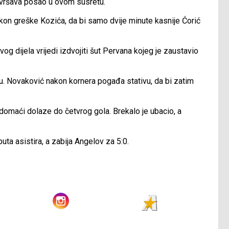
avršava posao u ovom susretu.
akon greške Kozića, da bi samo dvije minute kasnije Ćorić
og dijela vrijedi izdvojiti šut Pervana kojeg je zaustavio
u. Novaković nakon kornera pogađa stativu, da bi zatim
domaći dolaze do četvrog gola. Brekalo je ubacio, a
uta asistira, a zabija Angelov za 5:0.