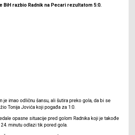
ge BiH razbio Radnik na Pecari rezultatom 5:0.
 je imao odličnu šansu, ali šutira preko gola, da bi se
užio Tonija Jovića koji pogađa za 1:0.
edale opasne situacije pred golom Radnika koji je takođe
 24. minutu odlazi tik pored gola.