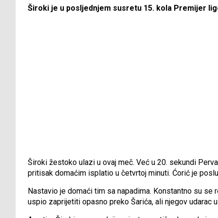
Široki je u posljednjem susretu 15. kola Premijer li
Široki žestoko ulazi u ovaj meč. Već u 20. sekundi Pervan
pritisak domaćim isplatio u četvrtoj minuti. Ćorić je posl
Nastavio je domaći tim sa napadima. Konstantno su se r
uspio zaprijetiti opasno preko Šarića, ali njegov udarac u