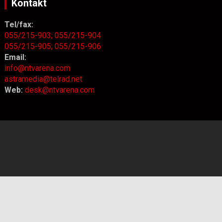
Kontakt
Tel/fax:
055/215-903;
055/215-904
055/215-905;
055/215-906
Email:
info@ntvarena.com
astramedia@telrad.net
Web:
desk@ntvarena.com