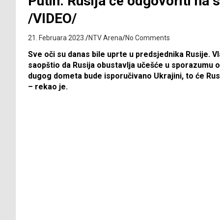
Putin: Rusija će odgovoriti na s
/VIDEO/
21. Februara 2023.
NTV Arena
No Comments
Sve oči su danas bile uprte u predsjednika Rusije. Vl
saopštio da Rusija obustavlja učešće u sporazumu 
dugog dometa bude isporučivano Ukrajini, to će Rusi
– rekao je.