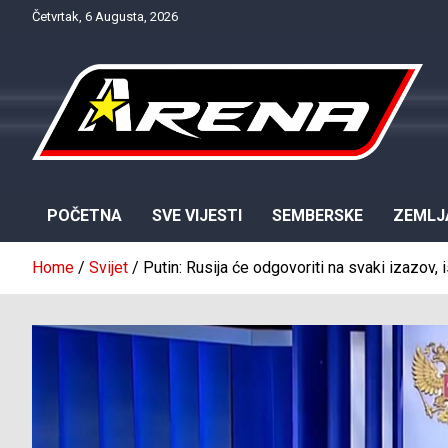
Skip
Četvrtak, 6 Augusta, 2026
to
content
Provjereno. Tačno. Objektivno.
NTV Arena
POČETNA
SVE VIJESTI
SEMBERSKE
ZEMLJ
Home
Svijet
Putin: Rusija će odgovoriti na svaki izazov,