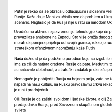
Putin je rekao da se obraća u odlučujućim i složenim vre
Rusije. Kaže da je Moskva učinila sve da problem u Ukraji
scenario. Naglasio je da Rusija nije u ratu sa narodom Ukr
Uvodićemo aktivno najsavremenije tehnologije koje će pod
prevazilaze analogne na Zapadu. Što više oružja dugog d
morati da pomjera prijetnju od svojih granica, rekao je r
strateškom ofanzivnom naoružanju, kaže Putin.
Naša dužnost je da podržimo porodice koje su izgubile n
ima za cilj da natjera građane Rusije da pate. Međutim, to
su sačuvale stabilnost, a strateški zadatak je da našu p
Nemoguće je pobijediti Rusiju na bojnom polju, zato se i
napadi na našu kulturu, na Rusku pravoslavnu crkvu rekao
je ruski predsjednik.
Cilj Rusije je da zaštiti svoj dom i ljudske živote, a cilj
predsjednika Rusije, pred Saveznom skupštinom gledala j
svijeta.