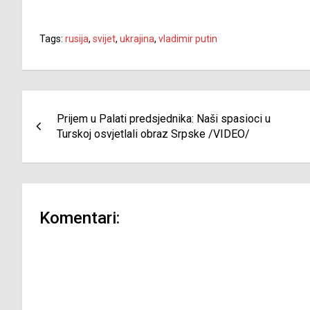
Tags:
rusija
,
svijet
,
ukrajina
,
vladimir putin
Navigacija
Prijem u Palati predsjednika: Naši spasioci u
članaka
Turskoj osvjetlali obraz Srpske /VIDEO/
Komentari: