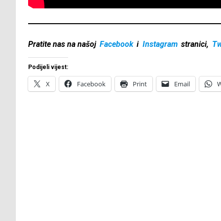
Pratite nas na našoj
Facebook
i
Instagram
stranici,
Tw
Podijeli vijest:
X
Facebook
Print
Email
W