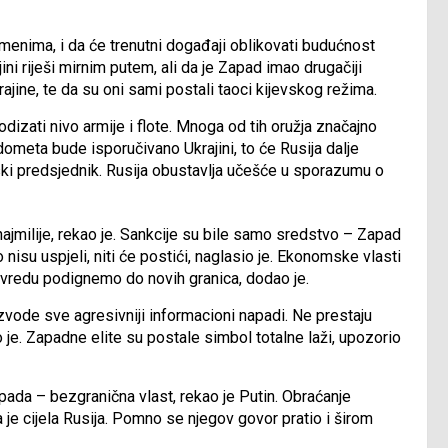
menima, i da će trenutni događaji oblikovati budućnost
ni riješi mirnim putem, ali da je Zapad imao drugačiji
ajine, te da su oni sami postali taoci kijevskog režima.
izati nivo armije i flote. Mnoga od tih oružja značajno
ometa bude isporučivano Ukrajini, to će Rusija dalje
uski predsjednik. Rusija obustavlja učešće u sporazumu o
ajmilije, rekao je. Sankcije su bile samo sredstvo – Zapad
 nisu uspjeli, niti će postići, naglasio je. Ekonomske vlasti
rivredu podignemo do novih granica, dodao je.
zvode sve agresivniji informacioni napadi. Ne prestaju
 je. Zapadne elite su postale simbol totalne laži, upozorio
 Zapada – bezgranična vlast, rekao je Putin. Obraćanje
e cijela Rusija. Pomno se njegov govor pratio i širom