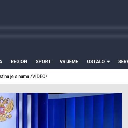
A
REGION
SPORT
VRIJEME
OSTALO
SER
 istina je s nama /VIDEO/