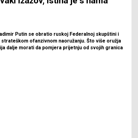
vaki izazov, istina je s nama
adimir Putin se obratio ruskoj Federalnoj skupštini i
o strateškom ofanzivnom naoružanju. Što više oružja
ja dalje morati da pomjera prijetnju od svojih granica