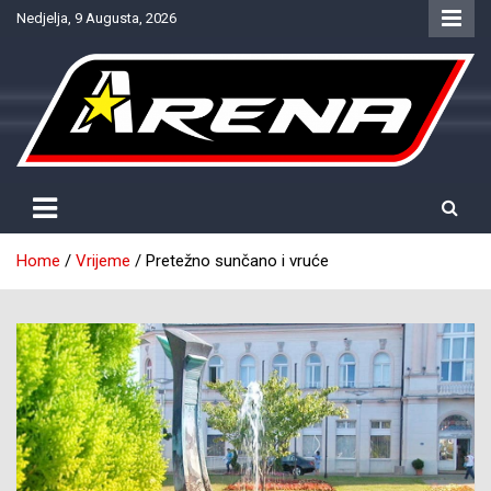
Skip
Nedjelja, 9 Augusta, 2026
to
content
Provjereno. Tačno. Objektivno.
NTV Arena
Home
Vrijeme
Pretežno sunčano i vruće