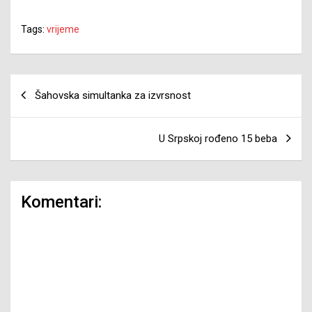
Tags:
vrijeme
Navigacija
Šahovska simultanka za izvrsnost
članaka
U Srpskoj rođeno 15 beba
Komentari: