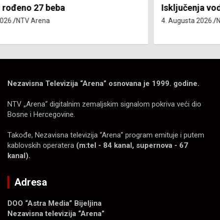
Isključenja vode – utorak 4. avgust
4. Augusta 2026.
NTV Arena
Nezavisna Televizija “Arena” osnovana je 1999. godine.
NTV „Arena“ digitalnim zemaljskim signalom pokriva veći dio
Bosne i Hercegovine.
Takođe, Nezavisna televizija “Arena” program emituje i putem
kablovskih operatera
(m:tel - 84 kanal, supernova - 67
kanal).
Adresa
DOO “Astra Media” Bijeljina
Nezavisna televizija “Arena”