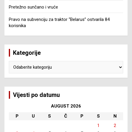
Pretežno sunčano i vruće
Pravo na subvenciju za traktor “Belarus” ostvarila 84
korisnika
Kategorije
Kategorije
Vijesti po datumu
AUGUST 2026
P
U
S
Č
P
S
N
1
2