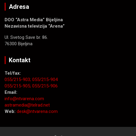
Adresa
DOO “Astra Media” Bijeljina
Nezavisna televizija “Arena”
Ul. Svetog Save br. 86.
76300 Bijeljina
Kontakt
Tel/fax:
055/215-903;
055/215-904
055/215-905;
055/215-906
Email:
info@ntvarena.com
astramedia@telrad.net
Web:
desk@ntvarena.com