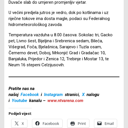
Duvaće slab do umjeren promjenljiv vjetar.
U većini predjela jutros je vedro, dok po kotlinama i uz
riječne tokove ima dosta magle, podaci su Federalnog
hidrometeorološkog zavoda.
Temperatura vazduha u 8.00 časova: Sokolac tri, Gacko
pet, Livno šest, Bijeljina i Srebrenica sedam, Bileća,
Višegrad, Foča, Bjelašnica, Sarajevo i Tuzla osam,
Čemerno devet, Doboj, Mrkonjić Grad i Gradačac 10,
Banjaluka, Prijedor i Zenica 12, Trebinje i Mostar 13, te
Neum 16 stepeni Celzijusovih.
Pratite nas na
našoj
Facebook
i
Instagram
stranici,
X
nalogu
i
Youtube
kanalu –
www.ntvarena.com
Podijeli vijest:
X
Facebook
Print
Email