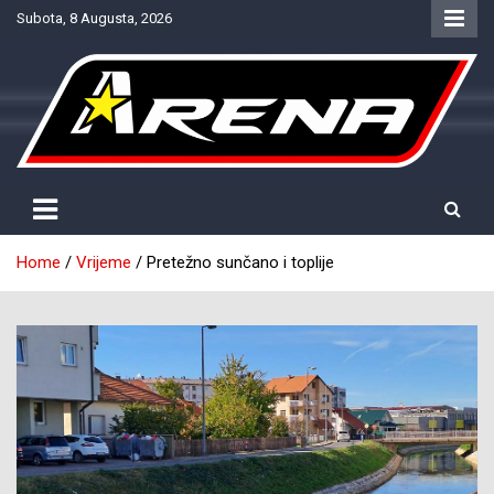
Skip
Subota, 8 Augusta, 2026
to
content
Provjereno. Tačno. Objektivno.
NTV Arena
Home
Vrijeme
Pretežno sunčano i toplije