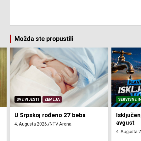
Možda ste propustili
SERVISNE INFORMACIJE
SERVISNE I
Isključenja vode – utorak 4.
Isključen
avgust
4. avgust
4. Augusta 2026.
NTV Arena
4. Augusta 