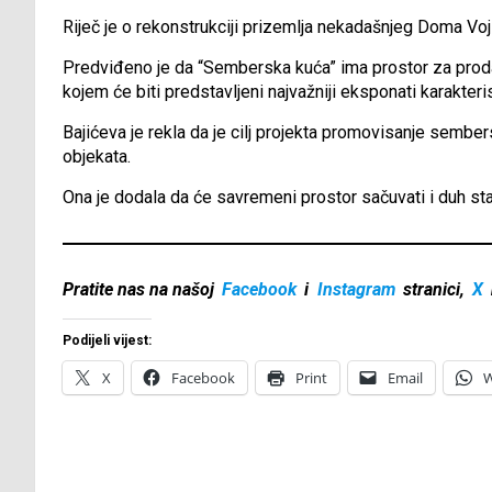
Riječ je o rekonstrukciji prizemlja nekadašnjeg Doma Vo
Predviđeno je da “Semberska kuća” ima prostor za prodaju
kojem će biti predstavljeni najvažniji eksponati karakter
Bajićeva je rekla da je cilj projekta promovisanje sembe
objekata.
Ona je dodala da će savremeni prostor sačuvati i duh st
Pratite nas na našoj
Facebook
i
Instagram
stranici,
X
Podijeli vijest:
X
Facebook
Print
Email
W