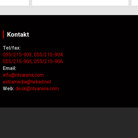
Kontakt
Tel/fax:
055/215-903;
055/215-904
055/215-905;
055/215-906
Email:
info@ntvarena.com
astramedia@telrad.net
Web:
desk@ntvarena.com