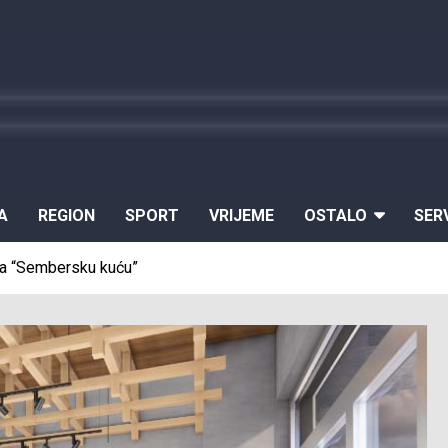
A
REGION
SPORT
VRIJEME
OSTALO
SER
 za “Sembersku kuću”