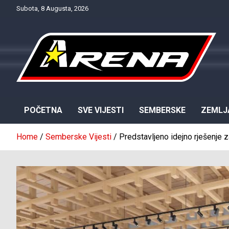
Skip
Subota, 8 Augusta, 2026
to
content
Provjereno. Tačno. Objektivno.
NTV Arena
POČETNA
SVE VIJESTI
SEMBERSKE
ZEMLJ
Home
Semberske Vijesti
Predstavljeno idejno rješenje