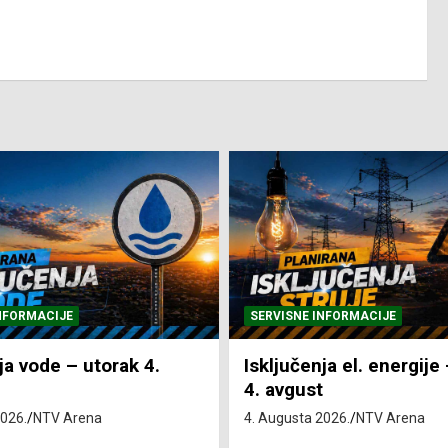
NFORMACIJE
SVE VIJESTI
VRIJEME
ja el. energije – utorak
Pretežno sunčano i vru
4. Augusta 2026.
NTV Arena
2026.
NTV Arena