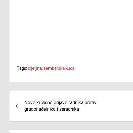
Tags:
bijeljina
,
semberska kuca
Navigacija
Nove krivične prijave radnika protiv
članaka
gradonačelnika i saradnika