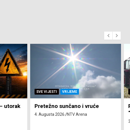
SVE VIJESTI
ZEMLJA
će
Pravo na subvenciju za traktor
“Belarus” ostvarila 84 korisnika
3. Augusta 2026.
NTV Arena