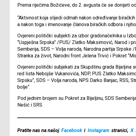
Prema riječima Božićeve, do 2. avgusta će se donijeti od
“Aktivnost koja slijedi odmah nakon određivanje biračkih 
a nakon toga i imenovanje članova biračkih odbora i njihov
Ovjereni politički subjekti za izbor gradonačelnika u Izb
“Uspješna Srpska” /PUS/ Zlatko Maksimović, Narod i pra
Semberija, SDS – Volja naroda, Narodna partija Srpske 
Stranka za život, Narodni front Jelena Trivić i Pokret “Mo
Ovjereni politički subjekati za Skupštinu grada Bijeljina
red lista Nebojše Vukanovića, NDP, PUS Zlatko Maksimo
Srpsku”, SDS – Volja naroda, NPS Darko Banjac, RSS, Stra
bolje”.
Pod jednim brojem su Pokret za Bijeljinu, SDS Semberi
Nešić i SRS.
Pratite nas na našoj
Facebook
i
Instagram
stranici,
X