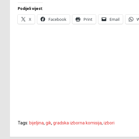
Podijeli vijest:
X
Facebook
Print
Email
W
Tags:
bijeljina
,
gik
,
gradska izborna komisija
,
izbori