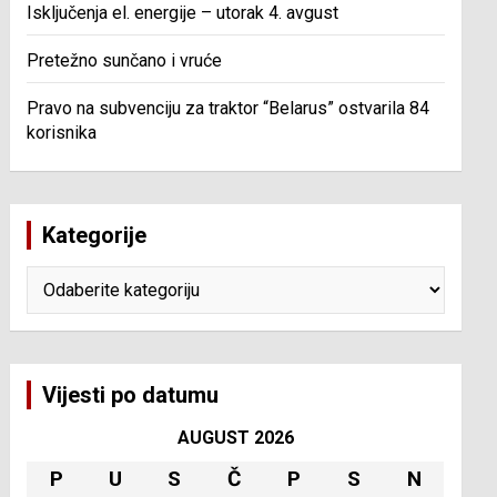
Isključenja el. energije – utorak 4. avgust
Pretežno sunčano i vruće
Pravo na subvenciju za traktor “Belarus” ostvarila 84
korisnika
Kategorije
Kategorije
Vijesti po datumu
AUGUST 2026
P
U
S
Č
P
S
N