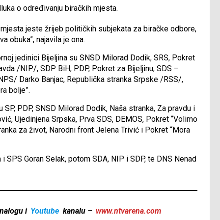
luka o određivanju biračkih mjesta.
mjesta jeste žrijeb političkih subjekata za biračke odbore,
a obuka”, najavila je ona.
ornoj jedinici Bijeljina su SNSD Milorad Dodik, SRS, Pokret
vda /NIP/, SDP BiH, PDP, Pokret za Bijeljinu, SDS –
/NPS/ Darko Banjac, Republička stranka Srpske /RSS/,
ra bolje”.
 su SP, PDP, SNSD Milorad Dodik, Naša stranka, Za pravdu i
vić, Ujedinjena Srpska, Prva SDS, DEMOS, Pokret “Volimo
nka za život, Narodni front Jelena Trivić i Pokret “Mora
ja i SPS Goran Selak, potom SDA, NIP i SDP, te DNS Nenad
nalogu i
Youtube
kanalu –
www.ntvarena.com