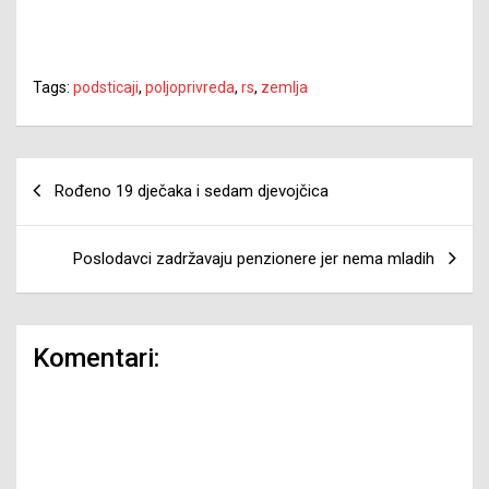
Tags:
podsticaji
,
poljoprivreda
,
rs
,
zemlja
Navigacija
Rođeno 19 dječaka i sedam djevojčica
članaka
Poslodavci zadržavaju penzionere jer nema mladih
Komentari: