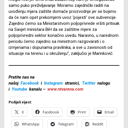
samo puko preživljavanje. Moramo zajednički raditi na
uvođenju mjera zaštite domaće proizvodnje jer se bojimo
da će nam opet prekomjerni uvoz ‘pojesti’ ove subvencije.
Zajedno ćemo sa Ministarstvom poljoprivrede vršiti pritisak
na Savjet ministara BiH da se zaštitne mjere za
poljoprivredni sektor konačno uvedu. Naravno, u narednom
periodu ćemo zajedno sa ministrom razgovarati i o
izmjenama i dopunama pravilnika, a sve u zavisnosti od
situacije na terenu i u okruženju”, zaključio je Marinković.
Pratite nas na
našoj
Facebook
i
Instagram
stranici,
Twitter
nalogu
i
Youtube
kanalu –
www.ntvarena.com
Podijeli vijest:
X
Facebook
Print
Email
WhatsApp
Telegram
Reddit