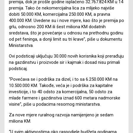
premija, dok je prošle godine isplaćeno 32.767.824 KM u 14
premija. Tako će nekomercijalna lica za mlijeko najviše
dobiti 50.000 KM, komercijalna 250.000 KM, a pravna
400.000 KM. Uvedene su i nove mjere, kao što je premija po
grlu, odnosno 200 KM ili šest miliona KM dodatnih
sredstava, što je povećanje u odnosu na prethodnu godinu
od pet feninga, a donji limit su tri krave”, piše u dokumentu
Ministarstva.
Ovi podsticaji uključuju 30.000 novih korisnika koji prerađuju
na gazdinstvu i proizvode sir i kajmak i dosad nisu primali
podsticaj.
“Povećava se i podrška za dizel, i to sa 6.250.000 KM na
10.500.000 KM. Takođe, veća je i podrška za kapitalne
investicije, i to 40 odsto za komercijalna, 50 odsto za
mlade farmere i gazdinstva iznad 600 metara nadmorske
visine”, piše u podacima resornog ministarstva.
Za nove mjere ruralnog razvoja namijenjeno je sedam
miliona KM.
“U svim aktivnostima oko raspodjele budžeta godinama