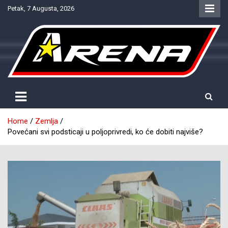
Skip
Petak, 7 Augusta, 2026
to
content
Provjereno. Tačno. Objektivno.
NTV Arena
Home
Zemlja
Povećani svi podsticaji u poljoprivredi, ko će dobiti najviše?