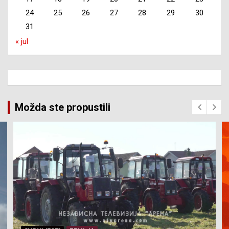
24
25
26
27
28
29
30
31
« jul
Možda ste propustili