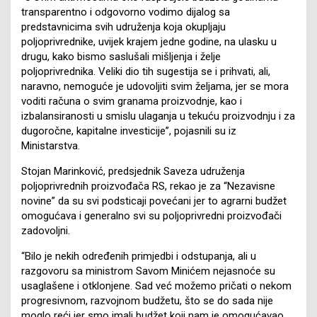
transparentno i odgovorno vodimo dijalog sa
predstavnicima svih udruženja koja okupljaju
poljoprivrednike, uvijek krajem jedne godine, na ulasku u
drugu, kako bismo saslušali mišljenja i želje
poljoprivrednika. Veliki dio tih sugestija se i prihvati, ali,
naravno, nemoguće je udovoljiti svim željama, jer se mora
voditi računa o svim granama proizvodnje, kao i
izbalansiranosti u smislu ulaganja u tekuću proizvodnju i za
dugoročne, kapitalne investicije”, pojasnili su iz
Ministarstva.
Stojan Marinković, predsjednik Saveza udruženja
poljoprivrednih proizvođača RS, rekao je za “Nezavisne
novine” da su svi podsticaji povećani jer to agrarni budžet
omogućava i generalno svi su poljoprivredni proizvođači
zadovoljni.
“Bilo je nekih određenih primjedbi i odstupanja, ali u
razgovoru sa ministrom Savom Minićem nejasnoće su
usaglašene i otklonjene. Sad već možemo pričati o nekom
progresivnom, razvojnom budžetu, što se do sada nije
moglo reći jer smo imali budžet koji nam je omogućavao