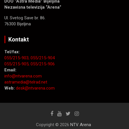
DOO “Astra Media” Bijeljina
Nezavisna televizija “Arena”
Ul. Svetog Save br. 86.
76300 Bijeljina
Kontakt
Tel/fax:
055/215-903;
055/215-904
055/215-905;
055/215-906
Email:
info@ntvarena.com
astramedia@telrad.net
Web:
desk@ntvarena.com
Copyright © 2026
NTV Arena