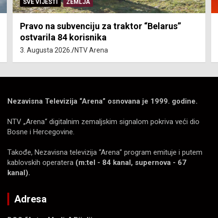
SVE VIJESTI
ZEMLJA
Pravo na subvenciju za traktor “Belarus”
ostvarila 84 korisnika
3. Augusta 2026.
NTV Arena
Nezavisna Televizija “Arena” osnovana je 1999. godine.
NTV „Arena“ digitalnim zemaljskim signalom pokriva veći dio
Bosne i Hercegovine.
Takođe, Nezavisna televizija “Arena” program emituje i putem
kablovskih operatera
(m:tel - 84 kanal, supernova - 67
kanal).
Adresa