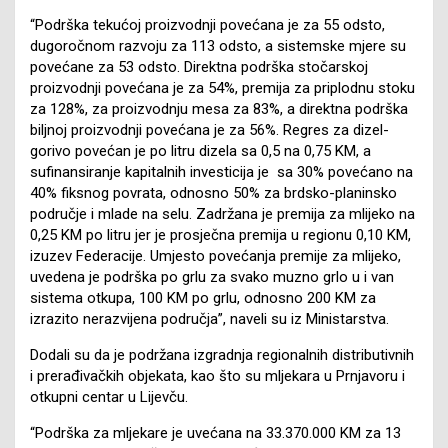
“Podrška tekućoj proizvodnji povećana je za 55 odsto,
dugoročnom razvoju za 113 odsto, a sistemske mjere su
povećane za 53 odsto. Direktna podrška stočarskoj
proizvodnji povećana je za 54%, premija za priplodnu stoku
za 128%, za proizvodnju mesa za 83%, a direktna podrška
biljnoj proizvodnji povećana je za 56%. Regres za dizel-
gorivo povećan je po litru dizela sa 0,5 na 0,75 KM, a
sufinansiranje kapitalnih investicija je sa 30% povećano na
40% fiksnog povrata, odnosno 50% za brdsko-planinsko
područje i mlade na selu. Zadržana je premija za mlijeko na
0,25 KM po litru jer je prosječna premija u regionu 0,10 KM,
izuzev Federacije. Umjesto povećanja premije za mlijeko,
uvedena je podrška po grlu za svako muzno grlo u i van
sistema otkupa, 100 KM po grlu, odnosno 200 KM za
izrazito nerazvijena područja”, naveli su iz Ministarstva.
Dodali su da je podržana izgradnja regionalnih distributivnih
i prerađivačkih objekata, kao što su mljekara u Prnjavoru i
otkupni centar u Lijevču.
“Podrška za mljekare je uvećana na 33.370.000 KM za 13