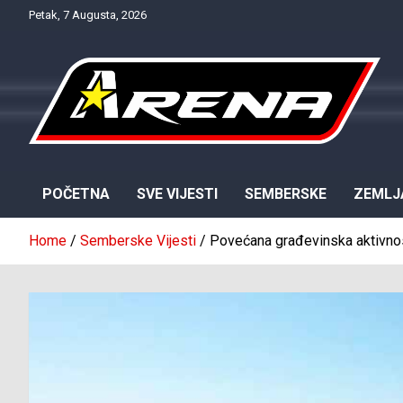
Skip
Petak, 7 Augusta, 2026
to
content
Provjereno. Tačno. Objektivno.
NTV Arena
POČETNA
SVE VIJESTI
SEMBERSKE
ZEMLJ
Home
Semberske Vijesti
Povećana građevinska aktivnos