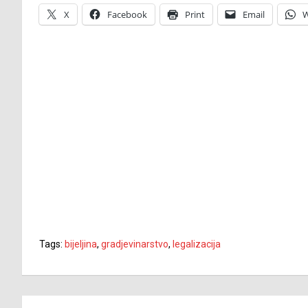
X
Facebook
Print
Email
W
Tags:
bijeljina
,
gradjevinarstvo
,
legalizacija