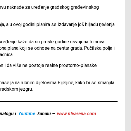
ovu naknade za uređenje gradskog građevinskog
, a u ovoj godini planira se izdavanje još hiljadu rješenja
uređenje kaže da su prošle godine usvojena tri nova
iona plana koji se odnose na centar grada, Pučilska polja i
ašnica.
n i da više ne postoje realne prostorno-planske
aselja na rubnim dijelovima Bijeljine, kako bi se smanjila
gradskom jezgru.
nalogu i
Youtube
kanalu –
www.ntvarena.com