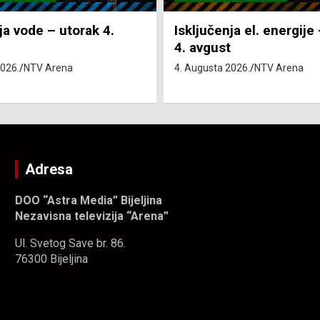
ja el. energije – utorak
Pretežno sunčano i vru
4. Augusta 2026.
NTV Arena
2026.
NTV Arena
Adresa
DOO “Astra Media” Bijeljina
Nezavisna televizija “Arena”
Ul. Svetog Save br. 86.
76300 Bijeljina