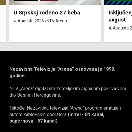
Isključenja vode – utorak 4.
Isključen
avgust
4. avgust
4. Augusta 2026.
NTV Arena
4. Augusta 
Nezavisna Televizija “Arena” osnovana je 1999.
godine.
NTV „Arena“ digitalnim zemaljskim signalom pokriva veći
dio Bosne i Hercegovine.
Takođe, Nezavisna televizija “Arena” program emituje i
putem kablovskih operatera
(m:tel - 84 kanal,
supernova - 67 kanal).