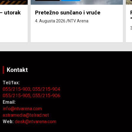
će
Pravo na subvenciju za traktor
“Belarus” ostvarila 84 korisnika
3. Augusta 2026.
NTV Arena
Kontakt
Tel/fax:
055/215-903;
055/215-904
055/215-905;
055/215-906
Email:
info@ntvarena.com
astramedia@telrad.net
Web:
desk@ntvarena.com