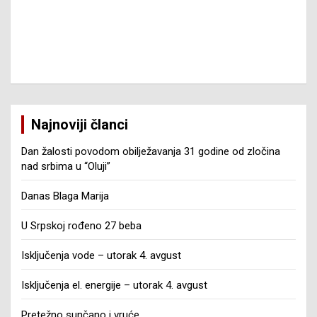
Najnoviji članci
Dan žalosti povodom obilježavanja 31 godine od zločina
nad srbima u “Oluji”
Danas Blaga Marija
U Srpskoj rođeno 27 beba
Isključenja vode – utorak 4. avgust
Isključenja el. energije – utorak 4. avgust
Pretežno sunčano i vruće