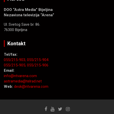
DOO “Astra Media” Bijeljina
Nezavisna televizija “Arena”
Ul. Svetog Save br. 86.
76300 Bijeljina
Kontakt
Tel/fax:
055/215-903;
055/215-904
055/215-905;
055/215-906
Email:
info@ntvarena.com
astramedia@telrad.net
Web:
desk@ntvarena.com