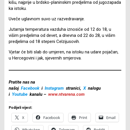
kišu, najprije u brdsko-planinskim predjelima od jugozapada
ka istoku.
Uveče uglavnom suvo uz razvedravanje.
Jutarnja temperatura vazduha iznosiće od 12 do 18, u
višim predjelima od devet, a dnevna od 22 do 28, u višim
predjelima od 18 stepeni Celzijusovih.
Vjetar će biti slab do umjeren, na istoku na udare pojačan,
u Hercegovini i jak, sjevernih smjerova.
Pratite nas na
našoj
Facebook
i
Instagram
stranici,
X
nalogu
i
Youtube
kanalu –
www.ntvarena.com
Podijeli vijest:
X
Facebook
Print
Email
WhatsApp
Telegram
Reddit