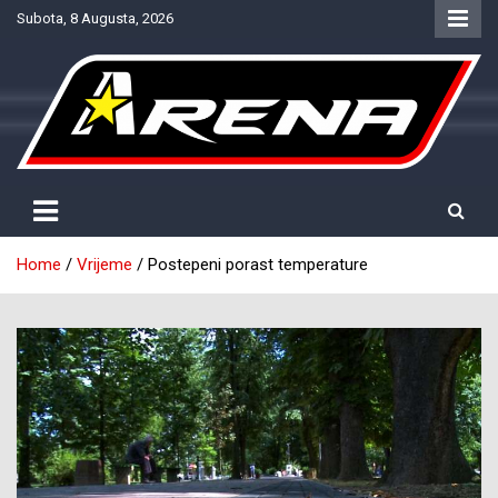
Skip
Subota, 8 Augusta, 2026
to
content
Provjereno. Tačno. Objektivno.
NTV Arena
Home
Vrijeme
Postepeni porast temperature